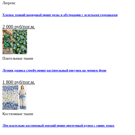
Люрекс
Хлопок тонкий нарядный принт розы и абстракция с золотыми горошками
2 000 руб/пог.м.
Плательные ткани
Летняя джинса стрейч принт растительный рисунок на черном фоне
1 800 руб/пог.м.
Костюмные ткани
Лён плательно-костюмный мягкий принт цветочный купон с синих тонах