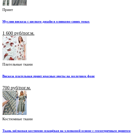
Принт
Муслин вискоза с шелком дизайн в оливково-синих тонах
1 600 руб/пог.м.
Плательные ткани
Вискоза плательная принт красные цветы на молочном фоне
700 руб/пог.м.
Костюмные ткани
Ткань шёлковая костюмно-плащёвая на хлопковой основе с геометричным принтом