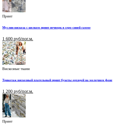
Принт
Муслин вискоза с шелком принт печворк в серо-синей гамме
1 600 руб/пог.м.
Вискозные ткани
Трикотаж вискозный плательный принт букеты орхидей на молочном фоне
1 200 руб/пог.м.
Принт