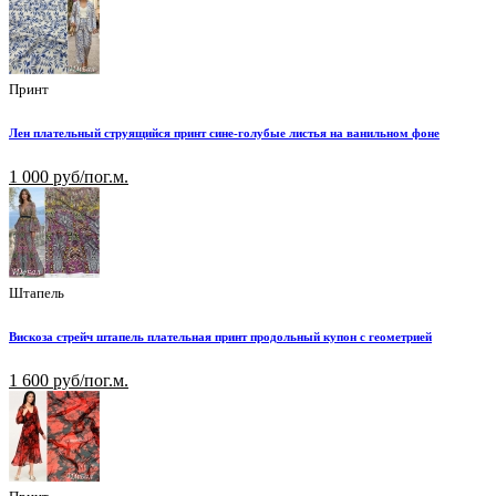
Принт
Лен плательный струящийся принт сине-голубые листья на ванильном фоне
1 000 руб/пог.м.
Штапель
Вискоза стрейч штапель плательная принт продольный купон с геометрией
1 600 руб/пог.м.