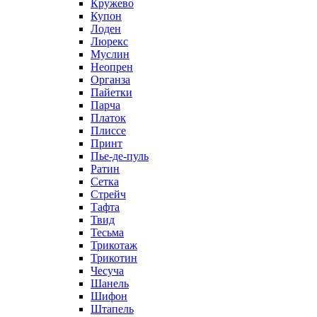
Кружево
Купон
Лоден
Люрекс
Муслин
Неопрен
Органза
Пайетки
Парча
Платок
Плиссе
Принт
Пье-де-пуль
Ратин
Сетка
Стрейч
Тафта
Твид
Тесьма
Трикотаж
Трикотин
Чесуча
Шанель
Шифон
Штапель