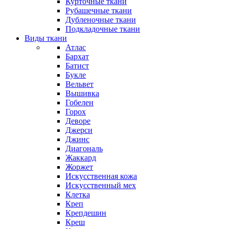
Курточные ткани
Рубашечные ткани
Дубленочные ткани
Подкладочные ткани
Виды ткани
Атлас
Бархат
Батист
Букле
Вельвет
Вышивка
Гобелен
Горох
Деворе
Джерси
Джинс
Диагональ
Жаккард
Жоржет
Искусственная кожа
Искусственный мех
Клетка
Креп
Крепдешин
Креш