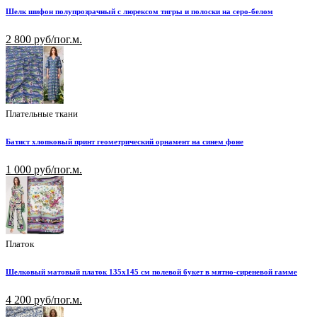
Шелк шифон полупрозрачный с люрексом тигры и полоски на серо-белом
2 800 руб/пог.м.
Плательные ткани
Батист хлопковый принт геометрический орнамент на синем фоне
1 000 руб/пог.м.
Платок
Шелковый матовый платок 135х145 см полевой букет в мятно-сиреневой гамме
4 200 руб/пог.м.