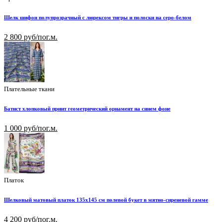
Шелк шифон полупрозрачный с люрексом тигры и полоски на серо-белом
2 800 руб/пог.м.
Плательные ткани
Батист хлопковый принт геометрический орнамент на синем фоне
1 000 руб/пог.м.
Платок
Шелковый матовый платок 135х145 см полевой букет в мятно-сиреневой гамме
4 200 руб/пог.м.