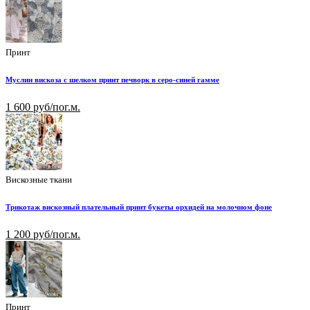
Принт
Муслин вискоза с шелком принт печворк в серо-синей гамме
1 600 руб/пог.м.
Вискозные ткани
Трикотаж вискозный плательный принт букеты орхидей на молочном фоне
1 200 руб/пог.м.
Принт