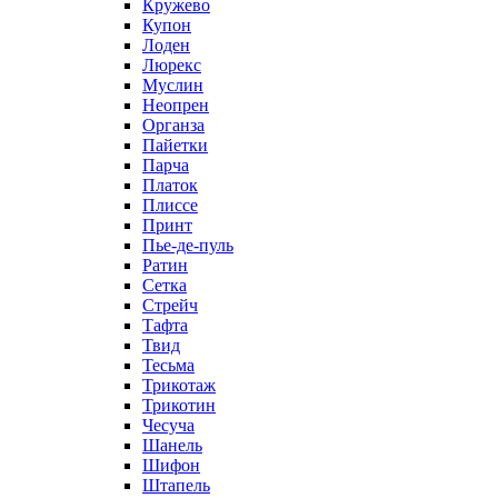
Кружево
Купон
Лоден
Люрекс
Муслин
Неопрен
Органза
Пайетки
Парча
Платок
Плиссе
Принт
Пье-де-пуль
Ратин
Сетка
Стрейч
Тафта
Твид
Тесьма
Трикотаж
Трикотин
Чесуча
Шанель
Шифон
Штапель