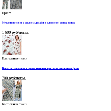
Принт
Муслин вискоза с шелком дизайн в оливково-синих тонах
1 600 руб/пог.м.
Плательные ткани
Вискоза плательная принт красные цветы на молочном фоне
700 руб/пог.м.
Костюмные ткани