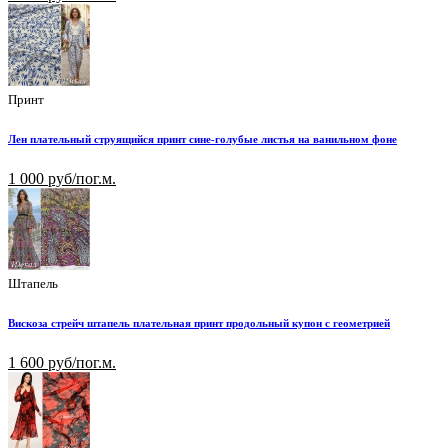
Принт
Лен плательный струящийся принт сине-голубые листья на ванильном фоне
1 000 руб/пог.м.
Штапель
Вискоза стрейч штапель плательная принт продольный купон с геометрией
1 600 руб/пог.м.