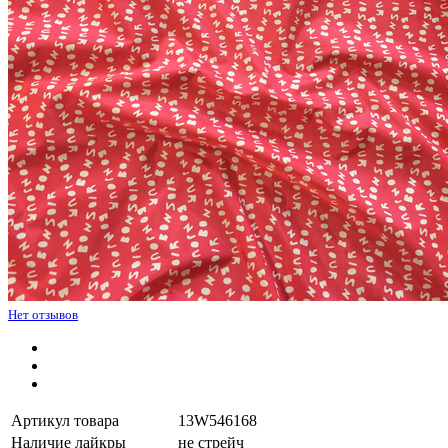
Нет отзывов
Артикул товара
13W546168
Наличие лайкры
не стрейч