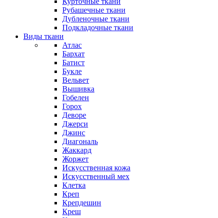
Курточные ткани
Рубашечные ткани
Дубленочные ткани
Подкладочные ткани
Виды ткани
Атлас
Бархат
Батист
Букле
Вельвет
Вышивка
Гобелен
Горох
Деворе
Джерси
Джинс
Диагональ
Жаккард
Жоржет
Искусственная кожа
Искусственный мех
Клетка
Креп
Крепдешин
Креш