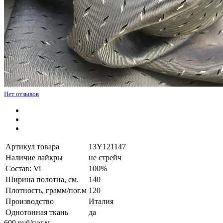
Нет отзывов
Артикул товара
13Y121147
Наличие лайкры
не стрейч
Состав: Vi
100%
Ширина полотна, см.
140
Плотность, грамм/пог.м
120
Производство
Италия
Однотонная ткань
да
600
руб/пог.м.