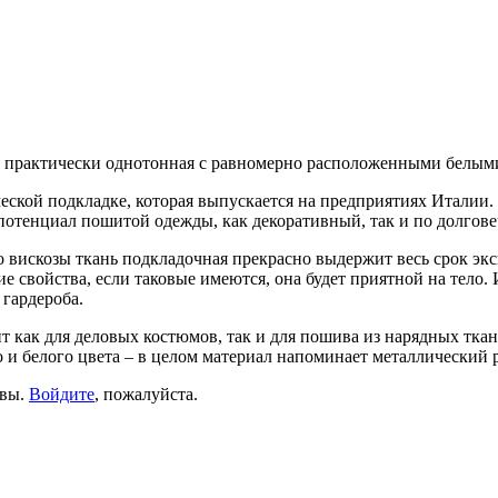
а практически однотонная с равномерно расположенными белым
ской подкладке, которая выпускается на предприятиях Италии. 
в потенциал пошитой одежды, как декоративный, так и по долгове
о вискозы ткань подкладочная прекрасно выдержит весь срок эк
ие свойства, если таковые имеются, она будет приятной на тело. 
 гардероба.
т как для деловых костюмов, так и для пошива из нарядных тк
и белого цвета – в целом материал напоминает металлический р
ывы.
Войдите
, пожалуйста.