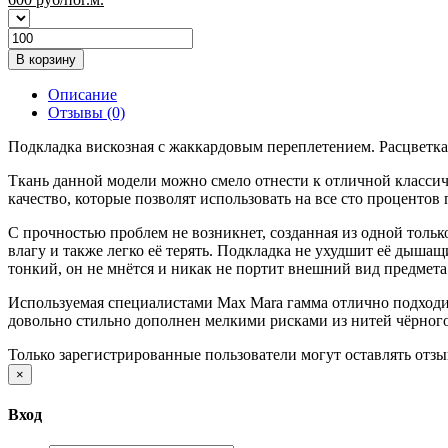
В корзину
Описание
Отзывы (0)
Подкладка вискозная с жаккардовым переплетением. Расцветк
Ткань данной модели можно смело отнести к отличной классиче
качество, которые позволят использовать на все сто проценто
С прочностью проблем не возникнет, созданная из одной тольк
влагу и также легко её терять. Подкладка не ухудшит её дышащ
тонкий, он не мнётся и никак не портит внешний вид предмета
Используемая специалистами Max Mara гамма отлично подходи
довольно стильно дополнен мелкими рисками из нитей чёрного 
Только зарегистрированные пользователи могут оставлять отз
×
Вход