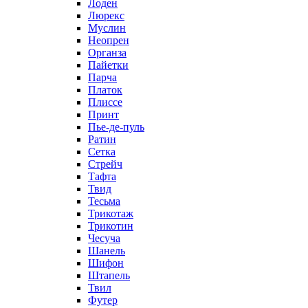
Лоден
Люрекс
Муслин
Неопрен
Органза
Пайетки
Парча
Платок
Плиссе
Принт
Пье-де-пуль
Ратин
Сетка
Стрейч
Тафта
Твид
Тесьма
Трикотаж
Трикотин
Чесуча
Шанель
Шифон
Штапель
Твил
Футер