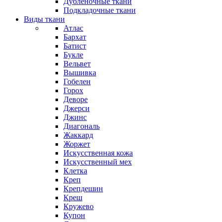
Дубленочные ткани
Подкладочные ткани
Виды ткани
Атлас
Бархат
Батист
Букле
Вельвет
Вышивка
Гобелен
Горох
Деворе
Джерси
Джинс
Диагональ
Жаккард
Жоржет
Искусственная кожа
Искусственный мех
Клетка
Креп
Крепдешин
Креш
Кружево
Купон