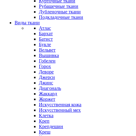
Курточные ткани
Рубашечные ткани
Дубленочные ткани
Подкладочные ткани
Виды ткани
Атлас
Бархат
Батист
Букле
Вельвет
Вышивка
Гобелен
Горох
Деворе
Джерси
Джинс
Диагональ
Жаккард
Жоржет
Искусственная кожа
Искусственный мех
Клетка
Креп
Крепдешин
Креш