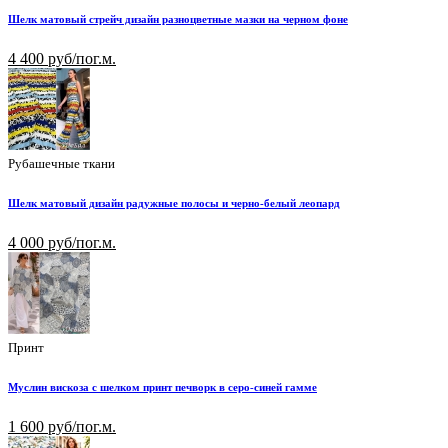
Шелк матовый стрейч дизайн разноцветные мазки на черном фоне
4 400 руб/пог.м.
Рубашечные ткани
Шелк матовый дизайн радужные полосы и черно-белый леопард
4 000 руб/пог.м.
Принт
Муслин вискоза с шелком принт печворк в серо-синей гамме
1 600 руб/пог.м.