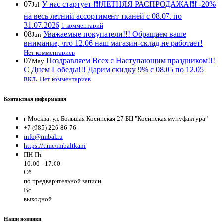
07
У нас стартует ❗️❗️❗️ЛЕТНЯЯ РАСПРОДАЖА❗️❗️❗️ -20%
Jul
на весь летний ассортимент тканей с 08.07. по
31.07.2026
1 комментарий
08
Уважаемые покупатели!!! Обращаем ваше
Jun
внимание, что 12.06 наш магазин-склад не работает!
Нет комментариев
07
Поздравляем Всех с Наступающим праздником!!!
May
С Днем Победы!!! Дарим скидку 9% с 08.05 по 12.05
вкл.
Нет комментариев
Контактная информация
г Москва. ул. Большая Косинская 27 БЦ "Косинская мунуфактура"
+7 (985) 226-86-76
info@imbal.ru
https://t.me/imbaltkani
ПН-Пт
10:00 - 17:00
Сб
по предварительной записи
Вс
выходной
Наши новинки