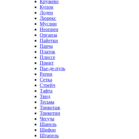
Кружево
Купон
Лоден
Люрекс
Муслин
Неопрен
Органза
Пайетки
Парча
Платок
Плиссе
Принт
Пье-де-пуль
Ратин
Сетка
Стрейч
Тафта
Твид
Тесьма
Трикотаж
Трикотин
Чесуча
Шанель
Шифон
Штапель