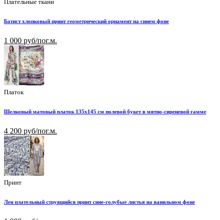
Плательные ткани
Батист хлопковый принт геометрический орнамент на синем фоне
1 000 руб/пог.м.
Платок
Шелковый матовый платок 135х145 см полевой букет в мятно-сиреневой гамме
4 200 руб/пог.м.
Принт
Лен плательный струящийся принт сине-голубые листья на ванильном фоне