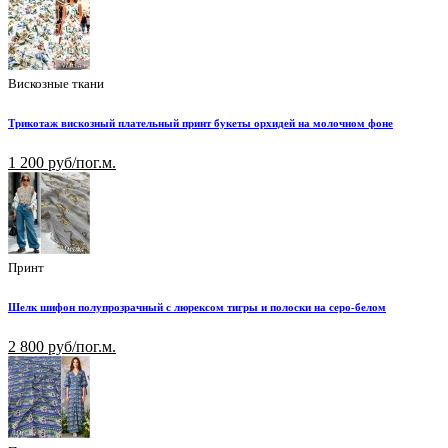
Вискозные ткани
Трикотаж вискозный плательный принт букеты орхидей на молочном фоне
1 200 руб/пог.м.
Принт
Шелк шифон полупрозрачный с люрексом тигры и полоски на серо-белом
2 800 руб/пог.м.