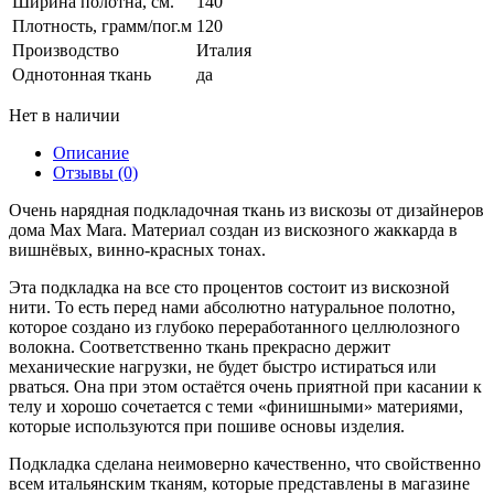
Ширина полотна, см.
140
Плотность, грамм/пог.м
120
Производство
Италия
Однотонная ткань
да
Нет в наличии
Описание
Отзывы (0)
Очень нарядная подкладочная ткань из вискозы от дизайнеров
дома Max Mara. Материал создан из вискозного жаккарда в
вишнёвых, винно-красных тонах.
Эта подкладка на все сто процентов состоит из вискозной
нити. То есть перед нами абсолютно натуральное полотно,
которое создано из глубоко переработанного целлюлозного
волокна. Соответственно ткань прекрасно держит
механические нагрузки, не будет быстро истираться или
рваться. Она при этом остаётся очень приятной при касании к
телу и хорошо сочетается с теми «финишными» материями,
которые используются при пошиве основы изделия.
Подкладка сделана неимоверно качественно, что свойственно
всем итальянским тканям, которые представлены в магазине