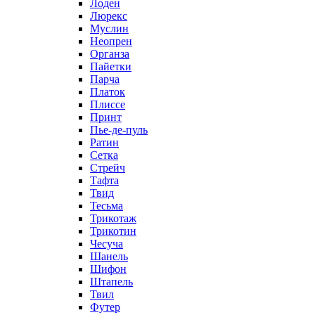
Лоден
Люрекс
Муслин
Неопрен
Органза
Пайетки
Парча
Платок
Плиссе
Принт
Пье-де-пуль
Ратин
Сетка
Стрейч
Тафта
Твид
Тесьма
Трикотаж
Трикотин
Чесуча
Шанель
Шифон
Штапель
Твил
Футер