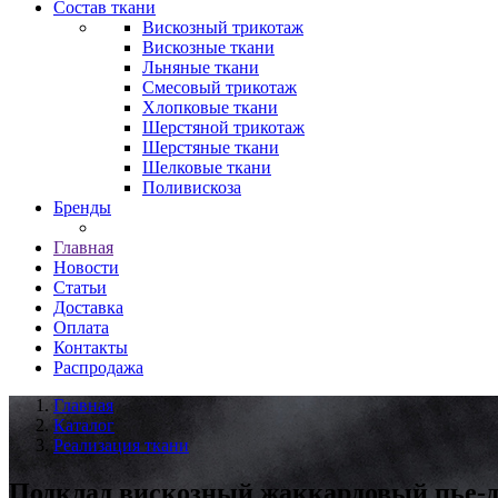
Состав ткани
Вискозный трикотаж
Вискозные ткани
Льняные ткани
Смесовый трикотаж
Хлопковые ткани
Шерстяной трикотаж
Шерстяные ткани
Шелковые ткани
Поливискоза
Бренды
Главная
Новости
Статьи
Доставка
Оплата
Контакты
Распродажа
Главная
Каталог
Реализация ткани
Подклад вискозный жаккардовый пье-де