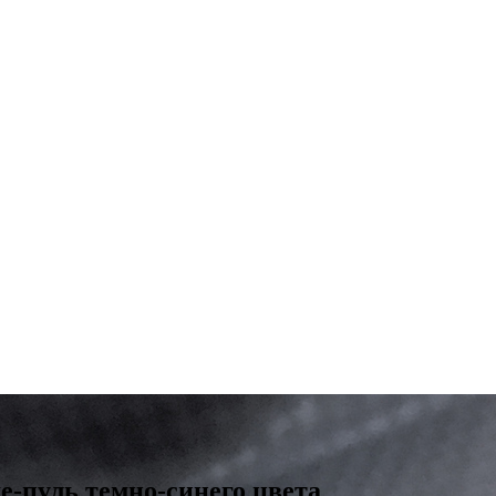
-пуль темно-синего цвета