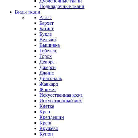
Дубленочные ткани
Подкладочные ткани
Виды ткани
Атлас
Бархат
Батист
Букле
Вельвет
Вышивка
Гобелен
Горох
Деворе
Джерси
Джинс
Диагональ
Жаккард
Жоржет
Искусственная кожа
Искусственный мех
Клетка
Креп
Крепдешин
Креш
Кружево
Купон