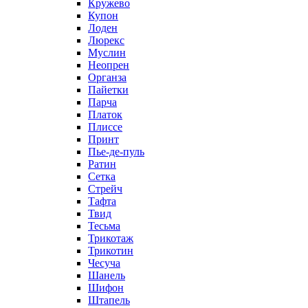
Кружево
Купон
Лоден
Люрекс
Муслин
Неопрен
Органза
Пайетки
Парча
Платок
Плиссе
Принт
Пье-де-пуль
Ратин
Сетка
Стрейч
Тафта
Твид
Тесьма
Трикотаж
Трикотин
Чесуча
Шанель
Шифон
Штапель