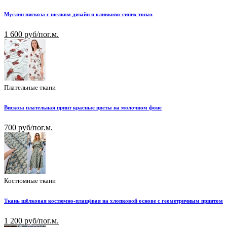
Муслин вискоза с шелком дизайн в оливково-синих тонах
1 600 руб/пог.м.
Плательные ткани
Вискоза плательная принт красные цветы на молочном фоне
700 руб/пог.м.
Костюмные ткани
Ткань шёлковая костюмно-плащёвая на хлопковой основе с геометричным принтом
1 200 руб/пог.м.