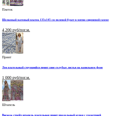
Платок
Шелковый матовый платок 135х145 см полевой букет в мятно-сиреневой гамме
4 200 руб/пог.м.
Принт
Лен плательный струящийся принт сине-голубые листья на ванильном фоне
1 000 руб/пог.м.
Штапель
Вискоза стрейч штапель плательная принт продольный купон с геометрией