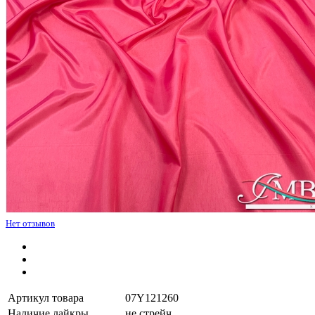
Нет отзывов
Артикул товара
07Y121260
Наличие лайкры
не стрейч