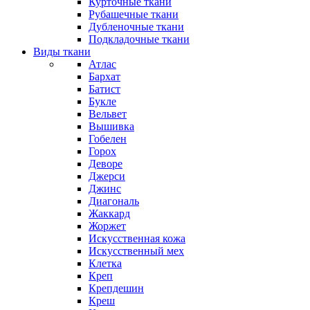
Курточные ткани
Рубашечные ткани
Дубленочные ткани
Подкладочные ткани
Виды ткани
Атлас
Бархат
Батист
Букле
Вельвет
Вышивка
Гобелен
Горох
Деворе
Джерси
Джинс
Диагональ
Жаккард
Жоржет
Искусственная кожа
Искусственный мех
Клетка
Креп
Крепдешин
Креш