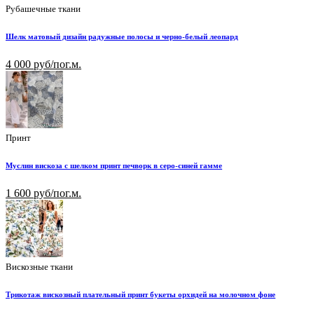
Рубашечные ткани
Шелк матовый дизайн радужные полосы и черно-белый леопард
4 000 руб/пог.м.
Принт
Муслин вискоза с шелком принт печворк в серо-синей гамме
1 600 руб/пог.м.
Вискозные ткани
Трикотаж вискозный плательный принт букеты орхидей на молочном фоне