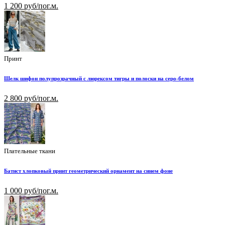
1 200 руб/пог.м.
Принт
Шелк шифон полупрозрачный с люрексом тигры и полоски на серо-белом
2 800 руб/пог.м.
Плательные ткани
Батист хлопковый принт геометрический орнамент на синем фоне
1 000 руб/пог.м.