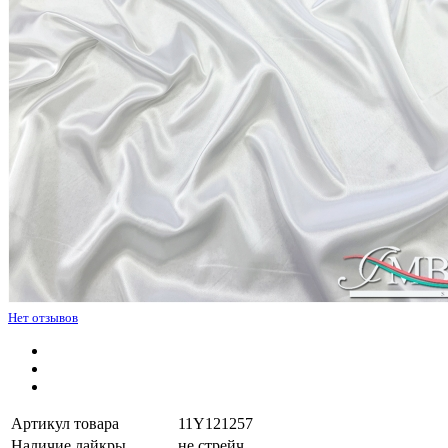
Нет отзывов
Артикул товара
11Y121257
Наличие лайкры
не стрейч