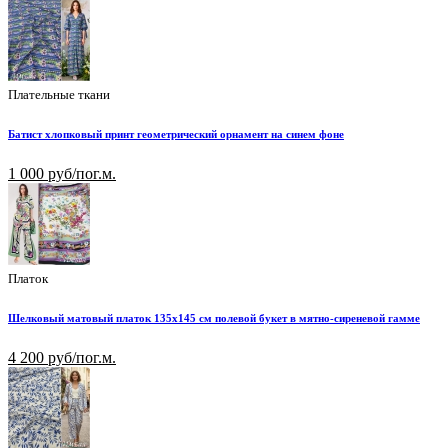
Плательные ткани
Батист хлопковый принт геометрический орнамент на синем фоне
1 000 руб/пог.м.
Платок
Шелковый матовый платок 135х145 см полевой букет в мятно-сиреневой гамме
4 200 руб/пог.м.