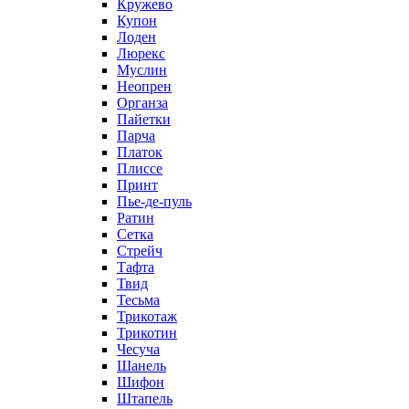
Кружево
Купон
Лоден
Люрекс
Муслин
Неопрен
Органза
Пайетки
Парча
Платок
Плиссе
Принт
Пье-де-пуль
Ратин
Сетка
Стрейч
Тафта
Твид
Тесьма
Трикотаж
Трикотин
Чесуча
Шанель
Шифон
Штапель