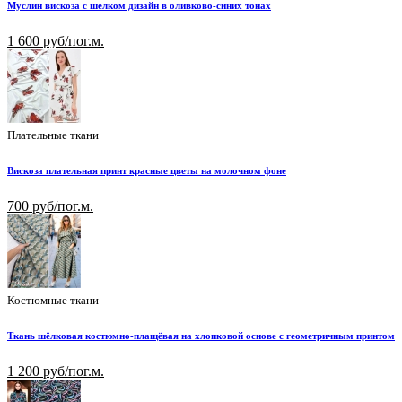
Муслин вискоза с шелком дизайн в оливково-синих тонах
1 600 руб/пог.м.
Плательные ткани
Вискоза плательная принт красные цветы на молочном фоне
700 руб/пог.м.
Костюмные ткани
Ткань шёлковая костюмно-плащёвая на хлопковой основе с геометричным принтом
1 200 руб/пог.м.