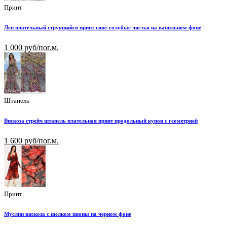
Принт
Лен плательный струящийся принт сине-голубые листья на ванильном фоне
1 000 руб/пог.м.
Штапель
Вискоза стрейч штапель плательная принт продольный купон с геометрией
1 600 руб/пог.м.
Принт
Муслин вискоза с шелком пионы на черном фоне