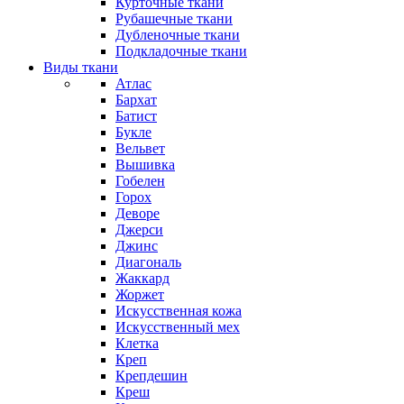
Курточные ткани
Рубашечные ткани
Дубленочные ткани
Подкладочные ткани
Виды ткани
Атлас
Бархат
Батист
Букле
Вельвет
Вышивка
Гобелен
Горох
Деворе
Джерси
Джинс
Диагональ
Жаккард
Жоржет
Искусственная кожа
Искусственный мех
Клетка
Креп
Крепдешин
Креш