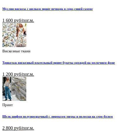
Муслин вискоза с шелком принт печворк в серо-синей гамме
1 600 руб/пог.м.
Вискозные ткани
Трикотаж вискозный плательный принт букеты орхидей на молочном фоне
1 200 руб/пог.м.
Принт
Шелк шифон полупрозрачный с люрексом тигры и полоски на серо-белом
2 800 руб/пог.м.