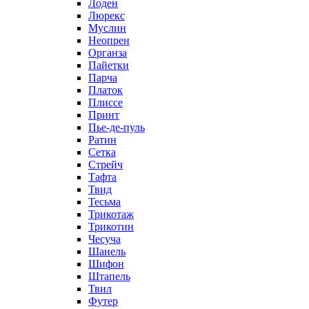
Лоден
Люрекс
Муслин
Неопрен
Органза
Пайетки
Парча
Платок
Плиссе
Принт
Пье-де-пуль
Ратин
Сетка
Стрейч
Тафта
Твид
Тесьма
Трикотаж
Трикотин
Чесуча
Шанель
Шифон
Штапель
Твил
Футер