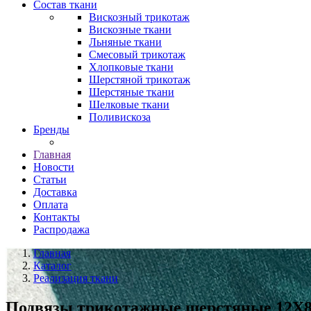
Состав ткани
Вискозный трикотаж
Вискозные ткани
Льняные ткани
Смесовый трикотаж
Хлопковые ткани
Шерстяной трикотаж
Шерстяные ткани
Шелковые ткани
Поливискоза
Бренды
Главная
Новости
Статьи
Доставка
Оплата
Контакты
Распродажа
Главная
Каталог
Реализация ткани
Подвязы трикотажные шерстяные 12Х80