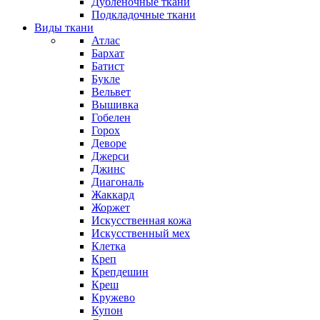
Дубленочные ткани
Подкладочные ткани
Виды ткани
Атлас
Бархат
Батист
Букле
Вельвет
Вышивка
Гобелен
Горох
Деворе
Джерси
Джинс
Диагональ
Жаккард
Жоржет
Искусственная кожа
Искусственный мех
Клетка
Креп
Крепдешин
Креш
Кружево
Купон