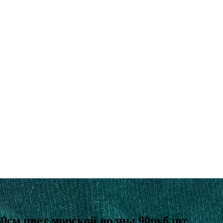
см цвет морской волны 90руб.шт