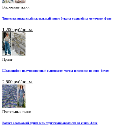
Вискозные ткани
Трикотаж вискозный плательный принт букеты орхидей на молочном фоне
1 200 руб/пог.м.
Принт
Шелк шифон полупрозрачный с люрексом тигры и полоски на серо-белом
2 800 руб/пог.м.
Плательные ткани
Батист хлопковый принт геометрический орнамент на синем фоне