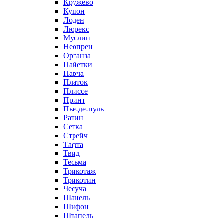
Кружево
Купон
Лоден
Люрекс
Муслин
Неопрен
Органза
Пайетки
Парча
Платок
Плиссе
Принт
Пье-де-пуль
Ратин
Сетка
Стрейч
Тафта
Твид
Тесьма
Трикотаж
Трикотин
Чесуча
Шанель
Шифон
Штапель