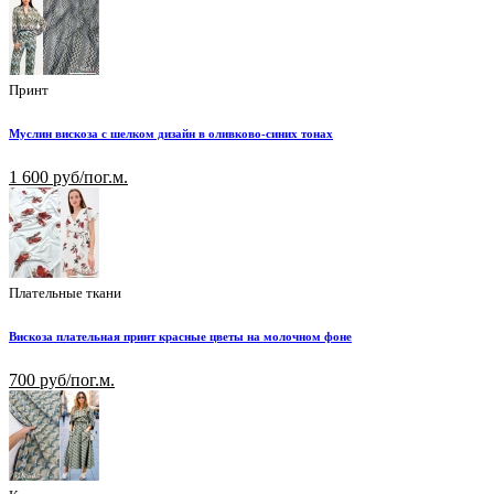
Принт
Муслин вискоза с шелком дизайн в оливково-синих тонах
1 600 руб/пог.м.
Плательные ткани
Вискоза плательная принт красные цветы на молочном фоне
700 руб/пог.м.