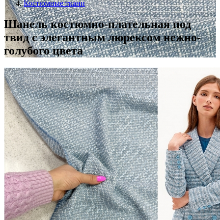
Костюмные ткани
Шанель костюмно-плательная под
твид с элегантным люрексом нежно-
голубого цвета