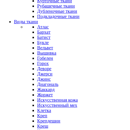
Курточные ткани
Рубашечные ткани
Дубленочные ткани
Подкладочные ткани
Виды ткани
Атлас
Бархат
Батист
Букле
Вельвет
Вышивка
Гобелен
Горох
Деворе
Джерси
Джинс
Диагональ
Жаккард
Жоржет
Искусственная кожа
Искусственный мех
Клетка
Креп
Крепдешин
Креш