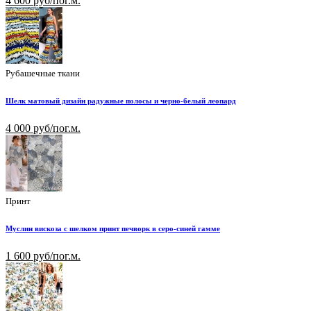
4 600 руб/пог.м.
Рубашечные ткани
Шелк матовый дизайн радужные полосы и черно-белый леопард
4 000 руб/пог.м.
Принт
Муслин вискоза с шелком принт печворк в серо-синей гамме
1 600 руб/пог.м.