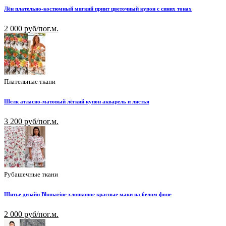
Лён плательно-костюмный мягкий принт цветочный купон с синих тонах
2 000 руб/пог.м.
Плательные ткани
Шелк атласно-матовый лёгкий купон акварель и листья
3 200 руб/пог.м.
Рубашечные ткани
Шитье дизайн Blumarine хлопковое красные маки на белом фоне
2 000 руб/пог.м.