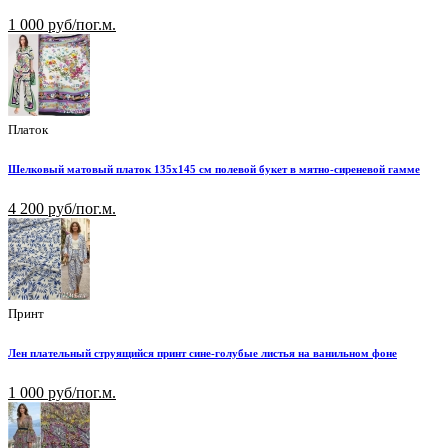
1 000 руб/пог.м.
Платок
Шелковый матовый платок 135х145 см полевой букет в мятно-сиреневой гамме
4 200 руб/пог.м.
Принт
Лен плательный струящийся принт сине-голубые листья на ванильном фоне
1 000 руб/пог.м.