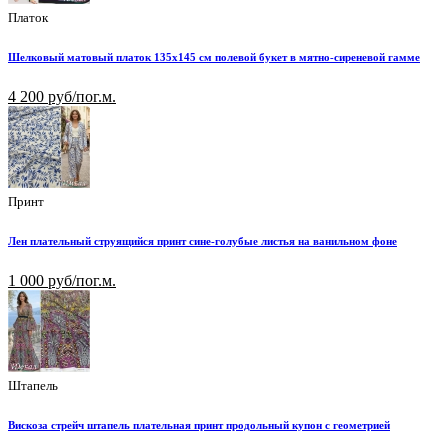
Платок
Шелковый матовый платок 135х145 см полевой букет в мятно-сиреневой гамме
4 200 руб/пог.м.
Принт
Лен плательный струящийся принт сине-голубые листья на ванильном фоне
1 000 руб/пог.м.
Штапель
Вискоза стрейч штапель плательная принт продольный купон с геометрией