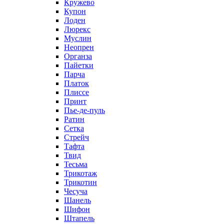
Кружево
Купон
Лоден
Люрекс
Муслин
Неопрен
Органза
Пайетки
Парча
Платок
Плиссе
Принт
Пье-де-пуль
Ратин
Сетка
Стрейч
Тафта
Твид
Тесьма
Трикотаж
Трикотин
Чесуча
Шанель
Шифон
Штапель