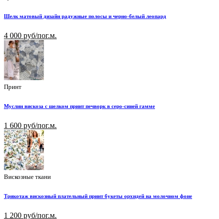
Шелк матовый дизайн радужные полосы и черно-белый леопард
4 000 руб/пог.м.
Принт
Муслин вискоза с шелком принт печворк в серо-синей гамме
1 600 руб/пог.м.
Вискозные ткани
Трикотаж вискозный плательный принт букеты орхидей на молочном фоне
1 200 руб/пог.м.