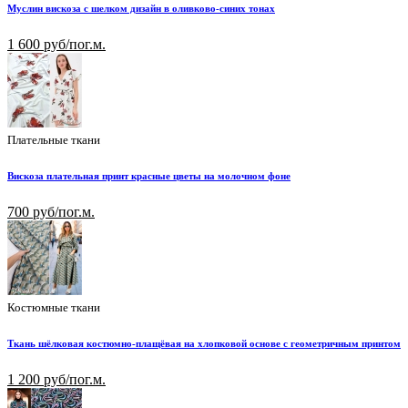
Муслин вискоза с шелком дизайн в оливково-синих тонах
1 600 руб/пог.м.
Плательные ткани
Вискоза плательная принт красные цветы на молочном фоне
700 руб/пог.м.
Костюмные ткани
Ткань шёлковая костюмно-плащёвая на хлопковой основе с геометричным принтом
1 200 руб/пог.м.