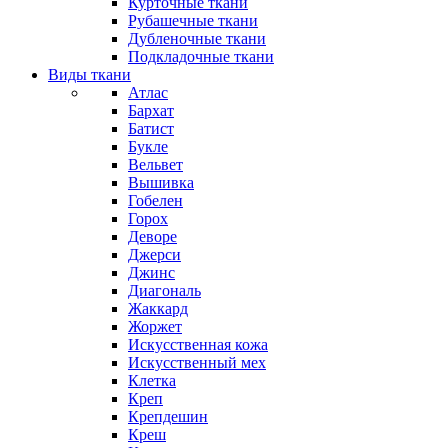
Курточные ткани
Рубашечные ткани
Дубленочные ткани
Подкладочные ткани
Виды ткани
Атлас
Бархат
Батист
Букле
Вельвет
Вышивка
Гобелен
Горох
Деворе
Джерси
Джинс
Диагональ
Жаккард
Жоржет
Искусственная кожа
Искусственный мех
Клетка
Креп
Крепдешин
Креш