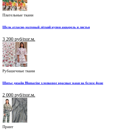
Плательные ткани
Шелк атласно-матовый лёгкий купон акварель и листья
3 200 руб/пог.м.
Рубашечные ткани
Шитье дизайн Blumarine хлопковое красные маки на белом фоне
2 000 руб/пог.м.
Принт