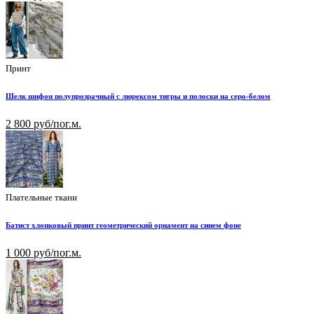
Принт
Шелк шифон полупрозрачный с люрексом тигры и полоски на серо-белом
2 800 руб/пог.м.
Плательные ткани
Батист хлопковый принт геометрический орнамент на синем фоне
1 000 руб/пог.м.