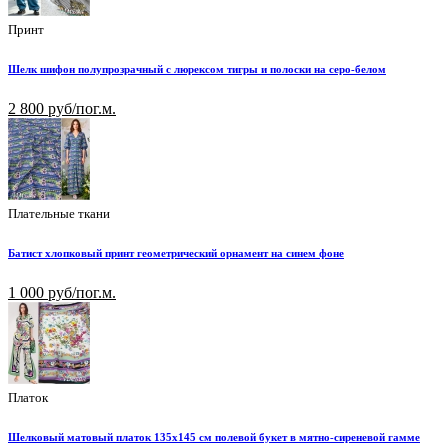
Принт
Шелк шифон полупрозрачный с люрексом тигры и полоски на серо-белом
2 800 руб/пог.м.
Плательные ткани
Батист хлопковый принт геометрический орнамент на синем фоне
1 000 руб/пог.м.
Платок
Шелковый матовый платок 135х145 см полевой букет в мятно-сиреневой гамме