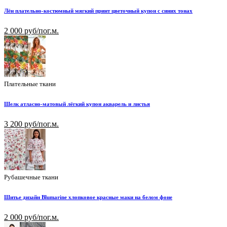
Лён плательно-костюмный мягкий принт цветочный купон с синих тонах
2 000 руб/пог.м.
Плательные ткани
Шелк атласно-матовый лёгкий купон акварель и листья
3 200 руб/пог.м.
Рубашечные ткани
Шитье дизайн Blumarine хлопковое красные маки на белом фоне
2 000 руб/пог.м.