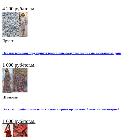
4 200 руб/пог.м.
Принт
Лен плательный струящийся принт сине-голубые листья на ванильном фоне
1 000 руб/пог.м.
Штапель
Вискоза стрейч штапель плательная принт продольный купон с геометрией
1 600 руб/пог.м.