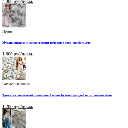
4 000 руб/пог.м.
Принт
Муслин вискоза с шелком принт печворк в серо-синей гамме
1 600 руб/пог.м.
Вискозные ткани
Трикотаж вискозный плательный принт букеты орхидей на молочном фоне
1 200 руб/пог.м.