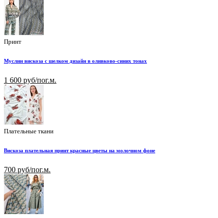
Принт
Муслин вискоза с шелком дизайн в оливково-синих тонах
1 600 руб/пог.м.
Плательные ткани
Вискоза плательная принт красные цветы на молочном фоне
700 руб/пог.м.