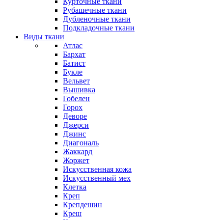
Курточные ткани
Рубашечные ткани
Дубленочные ткани
Подкладочные ткани
Виды ткани
Атлас
Бархат
Батист
Букле
Вельвет
Вышивка
Гобелен
Горох
Деворе
Джерси
Джинс
Диагональ
Жаккард
Жоржет
Искусственная кожа
Искусственный мех
Клетка
Креп
Крепдешин
Креш