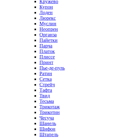
Кружево
Купон
Лоден
Люрекс
Муслин
Неопрен
Органза
Пайетки
Парча
Платок
Плиссе
Принт
Пье-де-пуль
Ратин
Сетка
Стрейч
Тафта
Твид
Тесьма
Трикотаж
Трикотин
Чесуча
Шанель
Шифон
Штапель