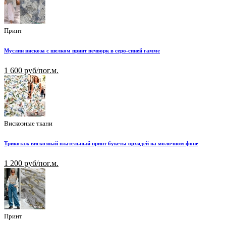
Принт
Муслин вискоза с шелком принт печворк в серо-синей гамме
1 600 руб/пог.м.
Вискозные ткани
Трикотаж вискозный плательный принт букеты орхидей на молочном фоне
1 200 руб/пог.м.
Принт