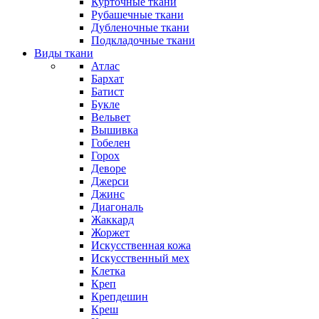
Курточные ткани
Рубашечные ткани
Дубленочные ткани
Подкладочные ткани
Виды ткани
Атлас
Бархат
Батист
Букле
Вельвет
Вышивка
Гобелен
Горох
Деворе
Джерси
Джинс
Диагональ
Жаккард
Жоржет
Искусственная кожа
Искусственный мех
Клетка
Креп
Крепдешин
Креш