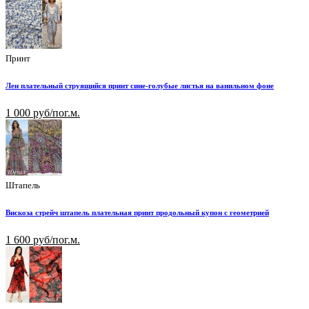
Принт
Лен плательный струящийся принт сине-голубые листья на ванильном фоне
1 000 руб/пог.м.
Штапель
Вискоза стрейч штапель плательная принт продольный купон с геометрией
1 600 руб/пог.м.