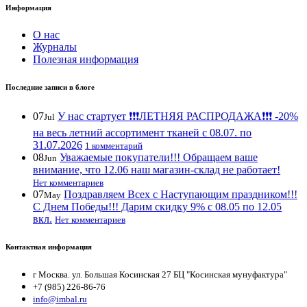
Информация
О нас
Журналы
Полезная информация
Последние записи в блоге
07
У нас стартует ❗️❗️❗️ЛЕТНЯЯ РАСПРОДАЖА❗️❗️❗️ -20%
Jul
на весь летний ассортимент тканей с 08.07. по
31.07.2026
1 комментарий
08
Уважаемые покупатели!!! Обращаем ваше
Jun
внимание, что 12.06 наш магазин-склад не работает!
Нет комментариев
07
Поздравляем Всех с Наступающим праздником!!!
May
С Днем Победы!!! Дарим скидку 9% с 08.05 по 12.05
вкл.
Нет комментариев
Контактная информация
г Москва. ул. Большая Косинская 27 БЦ "Косинская мунуфактура"
+7 (985) 226-86-76
info@imbal.ru