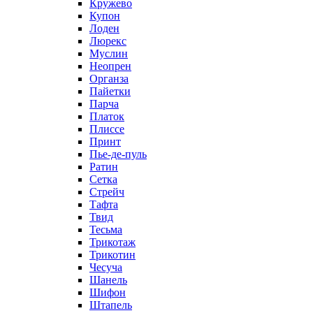
Кружево
Купон
Лоден
Люрекс
Муслин
Неопрен
Органза
Пайетки
Парча
Платок
Плиссе
Принт
Пье-де-пуль
Ратин
Сетка
Стрейч
Тафта
Твид
Тесьма
Трикотаж
Трикотин
Чесуча
Шанель
Шифон
Штапель