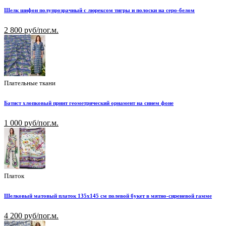
Шелк шифон полупрозрачный с люрексом тигры и полоски на серо-белом
2 800 руб/пог.м.
Плательные ткани
Батист хлопковый принт геометрический орнамент на синем фоне
1 000 руб/пог.м.
Платок
Шелковый матовый платок 135х145 см полевой букет в мятно-сиреневой гамме
4 200 руб/пог.м.