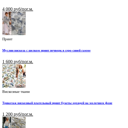
4 000 руб/пог.м.
Принт
Муслин вискоза с шелком принт печворк в серо-синей гамме
1 600 руб/пог.м.
Вискозные ткани
Трикотаж вискозный плательный принт букеты орхидей на молочном фоне
1 200 руб/пог.м.