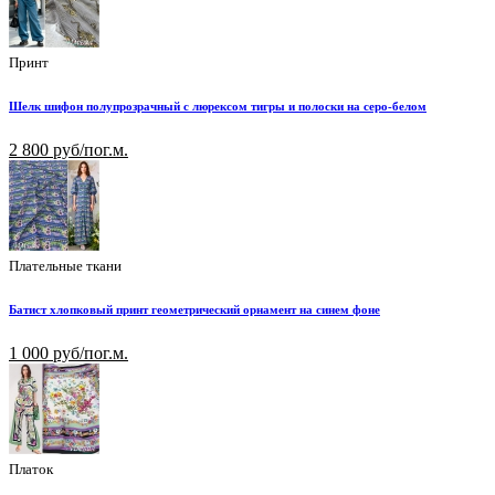
Принт
Шелк шифон полупрозрачный с люрексом тигры и полоски на серо-белом
2 800 руб/пог.м.
Плательные ткани
Батист хлопковый принт геометрический орнамент на синем фоне
1 000 руб/пог.м.
Платок