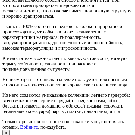
котором ткань приобретает шероховатость и
мелкозернистость, что позволяет иметь подвижную структуру
и хорошо драпироваться.
Ткань на 100% состоит из шелковых волокон природного
происхождения, что обуславливает великолепные
характеристики материала: гипоаллергенность,
воздухопроницаемость, долговечность и износостойкость,
высокая терморегуляция и гигроскопичность.
К недостаткам можно отнести: высокую стоимость, низкую
термоустойчивость, сложность при раскрое и
пошиве(повышенная сыпучесть).
Но несмотря на это шелк издревле пользуется повышенным
спросом из-за своего поистине королевского внешнего вида.
Из него создаются уникальные коллекции летнего гардероба:
всевозможные вечерние наряды(платья, костюмы, юбки,
блузки), предметы домашнего обихода(пижамы, сорочки),
различные аксессуары(шарфы, платки, палантины) и т. д.
Только зарегистрированные пользователи могут оставлять
отзывы.
Войдите
, пожалуйста.
×