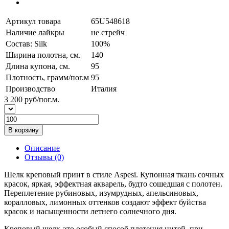
Артикул товара
65U548618
Наличие лайкры
не стрейч
Состав: Silk
100%
Ширина полотна, см.
140
Длина купона, см.
95
Плотность, грамм/пог.м
95
Производство
Италия
3 200
руб/пог.м.
В корзину
Описание
Отзывы (0)
Шелк креповый принт в стиле Aspesi. Купонная ткань сочных
красок, яркая, эффектная акварель, будто сошедшая c полотен.
Переплетение рубиновых, изумрудных, апельсиновых,
коралловых, лимонных оттенков создают эффект буйства
красок и насыщенности летнего солнечного дня.
Креповый шелк-это особый способ плетения нитей, при