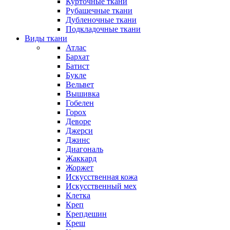
Курточные ткани
Рубашечные ткани
Дубленочные ткани
Подкладочные ткани
Виды ткани
Атлас
Бархат
Батист
Букле
Вельвет
Вышивка
Гобелен
Горох
Деворе
Джерси
Джинс
Диагональ
Жаккард
Жоржет
Искусственная кожа
Искусственный мех
Клетка
Креп
Крепдешин
Креш