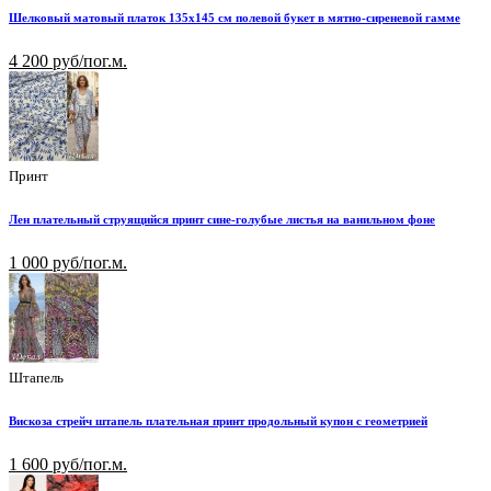
Шелковый матовый платок 135х145 см полевой букет в мятно-сиреневой гамме
4 200 руб/пог.м.
Принт
Лен плательный струящийся принт сине-голубые листья на ванильном фоне
1 000 руб/пог.м.
Штапель
Вискоза стрейч штапель плательная принт продольный купон с геометрией
1 600 руб/пог.м.