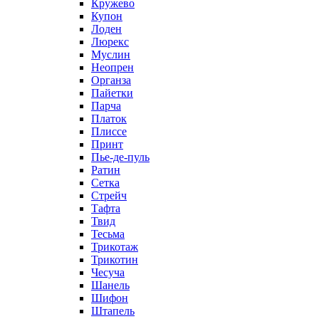
Кружево
Купон
Лоден
Люрекс
Муслин
Неопрен
Органза
Пайетки
Парча
Платок
Плиссе
Принт
Пье-де-пуль
Ратин
Сетка
Стрейч
Тафта
Твид
Тесьма
Трикотаж
Трикотин
Чесуча
Шанель
Шифон
Штапель