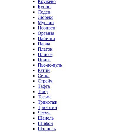
Кружево
Купон
Лоден
Люрекс
Муслин
Неопрен
Органза
Пайетки
Парча
Платок
Плиссе
Принт
Пье-де-пуль
Ратин
Сетка
Стрейч
Тафта
Твид
Тесьма
Трикотаж
Трикотин
Чесуча
Шанель
Шифон
Штапель