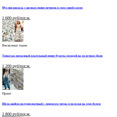
Муслин вискоза с шелком принт печворк в серо-синей гамме
1 600 руб/пог.м.
Вискозные ткани
Трикотаж вискозный плательный принт букеты орхидей на молочном фоне
1 200 руб/пог.м.
Принт
Шелк шифон полупрозрачный с люрексом тигры и полоски на серо-белом
2 800 руб/пог.м.