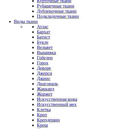
Курточные ткани
Рубашечные ткани
Дубленочные ткани
Подкладочные ткани
Виды ткани
Атлас
Бархат
Батист
Букле
Вельвет
Вышивка
Гобелен
Горох
Деворе
Джерси
Джинс
Диагональ
Жаккард
Жоржет
Искусственная кожа
Искусственный мех
Клетка
Креп
Крепдешин
Креш