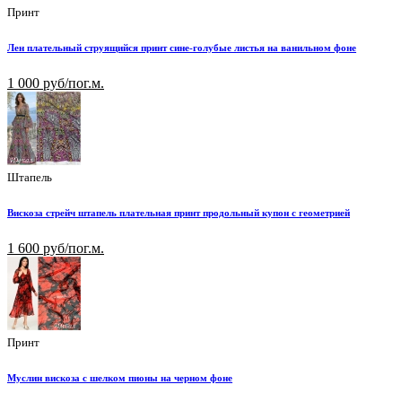
Принт
Лен плательный струящийся принт сине-голубые листья на ванильном фоне
1 000 руб/пог.м.
Штапель
Вискоза стрейч штапель плательная принт продольный купон с геометрией
1 600 руб/пог.м.
Принт
Муслин вискоза с шелком пионы на черном фоне