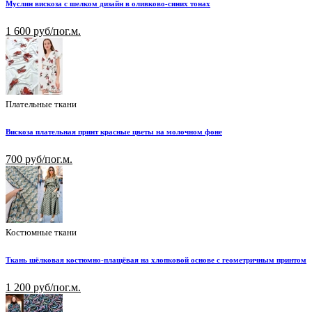
Муслин вискоза с шелком дизайн в оливково-синих тонах
1 600 руб/пог.м.
Плательные ткани
Вискоза плательная принт красные цветы на молочном фоне
700 руб/пог.м.
Костюмные ткани
Ткань шёлковая костюмно-плащёвая на хлопковой основе с геометричным принтом
1 200 руб/пог.м.