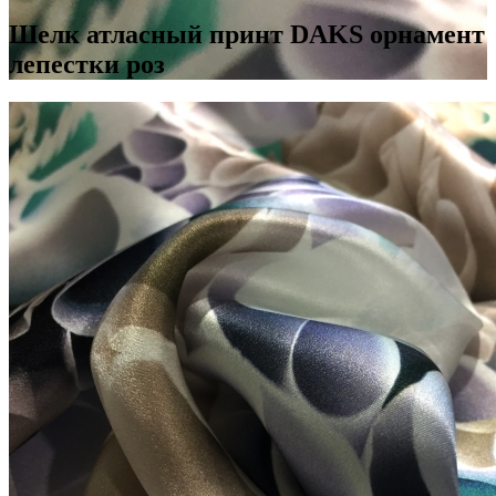
Шелк атласный принт DAKS орнамент
лепестки роз