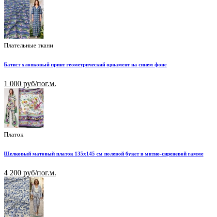
Плательные ткани
Батист хлопковый принт геометрический орнамент на синем фоне
1 000 руб/пог.м.
Платок
Шелковый матовый платок 135х145 см полевой букет в мятно-сиреневой гамме
4 200 руб/пог.м.