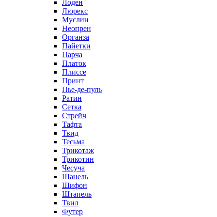
Лоден
Люрекс
Муслин
Неопрен
Органза
Пайетки
Парча
Платок
Плиссе
Принт
Пье-де-пуль
Ратин
Сетка
Стрейч
Тафта
Твид
Тесьма
Трикотаж
Трикотин
Чесуча
Шанель
Шифон
Штапель
Твил
Футер