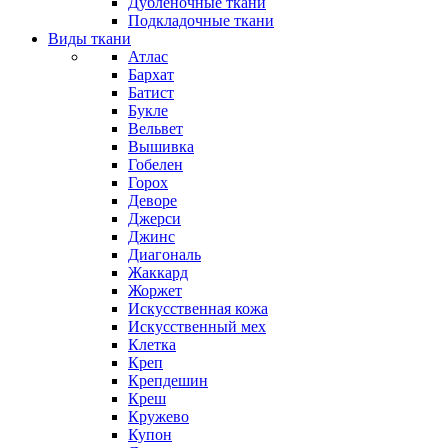
Дубленочные ткани
Подкладочные ткани
Виды ткани
Атлас
Бархат
Батист
Букле
Вельвет
Вышивка
Гобелен
Горох
Деворе
Джерси
Джинс
Диагональ
Жаккард
Жоржет
Искусственная кожа
Искусственный мех
Клетка
Креп
Крепдешин
Креш
Кружево
Купон