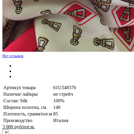
Нет отзывов
Артикул товара
61U548376
Наличие лайкры
не стрейч
Состав: Silk
100%
Ширина полотна, см.
140
Плотность, грамм/пог.м
85
Производство
Италия
3 000
руб/пог.м.