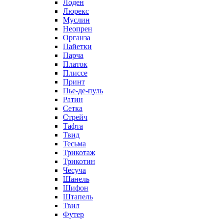
Лоден
Люрекс
Муслин
Неопрен
Органза
Пайетки
Парча
Платок
Плиссе
Принт
Пье-де-пуль
Ратин
Сетка
Стрейч
Тафта
Твид
Тесьма
Трикотаж
Трикотин
Чесуча
Шанель
Шифон
Штапель
Твил
Футер