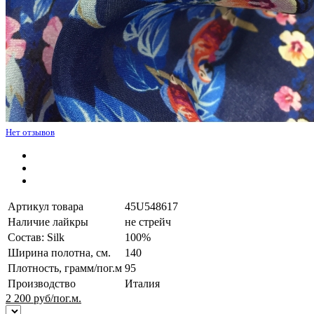
Нет отзывов
Артикул товара
45U548617
Наличие лайкры
не стрейч
Состав: Silk
100%
Ширина полотна, см.
140
Плотность, грамм/пог.м
95
Производство
Италия
2 200
руб/пог.м.