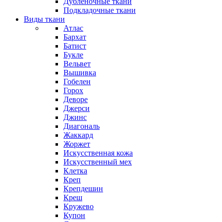
Дубленочные ткани
Подкладочные ткани
Виды ткани
Атлас
Бархат
Батист
Букле
Вельвет
Вышивка
Гобелен
Горох
Деворе
Джерси
Джинс
Диагональ
Жаккард
Жоржет
Искусственная кожа
Искусственный мех
Клетка
Креп
Крепдешин
Креш
Кружево
Купон