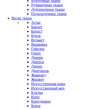
Курточные ткани
Рубашечные ткани
Дубленочные ткани
Подкладочные ткани
Виды ткани
Атлас
Бархат
Батист
Букле
Вельвет
Вышивка
Гобелен
Горох
Деворе
Джерси
Джинс
Диагональ
Жаккард
Жоржет
Искусственная кожа
Искусственный мех
Клетка
Креп
Крепдешин
Креш