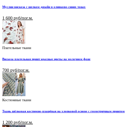
Муслин вискоза с шелком дизайн в оливково-синих тонах
1 600 руб/пог.м.
Плательные ткани
Вискоза плательная принт красные цветы на молочном фоне
700 руб/пог.м.
Костюмные ткани
Ткань шёлковая костюмно-плащёвая на хлопковой основе с геометричным принтом
1 200 руб/пог.м.