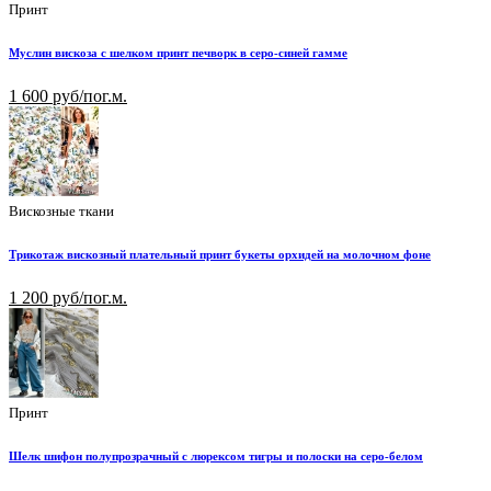
Принт
Муслин вискоза с шелком принт печворк в серо-синей гамме
1 600 руб/пог.м.
Вискозные ткани
Трикотаж вискозный плательный принт букеты орхидей на молочном фоне
1 200 руб/пог.м.
Принт
Шелк шифон полупрозрачный с люрексом тигры и полоски на серо-белом