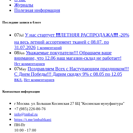
Журналы
Полезная информация
Последние записи в блоге
07
У нас стартует ❗️❗️❗️ЛЕТНЯЯ РАСПРОДАЖА❗️❗️❗️ -20%
Jul
на весь летний ассортимент тканей с 08.07. по
31.07.2026
1 комментарий
08
Уважаемые покупатели!!! Обращаем ваше
Jun
внимание, что 12.06 наш магазин-склад не работает!
Нет комментариев
07
Поздравляем Всех с Наступающим праздником!!!
May
С Днем Победы!!! Дарим скидку 9% с 08.05 по 12.05
вкл.
Нет комментариев
Контактная информация
г Москва. ул. Большая Косинская 27 БЦ "Косинская мунуфактура"
+7 (985) 226-86-76
info@imbal.ru
https://t.me/imbaltkani
ПН-Пт
10:00 - 17:00