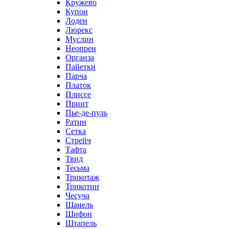
Кружево
Купон
Лоден
Люрекс
Муслин
Неопрен
Органза
Пайетки
Парча
Платок
Плиссе
Принт
Пье-де-пуль
Ратин
Сетка
Стрейч
Тафта
Твид
Тесьма
Трикотаж
Трикотин
Чесуча
Шанель
Шифон
Штапель