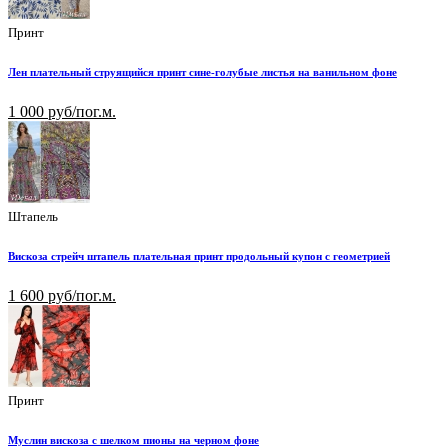
Принт
Лен плательный струящийся принт сине-голубые листья на ванильном фоне
1 000 руб/пог.м.
Штапель
Вискоза стрейч штапель плательная принт продольный купон с геометрией
1 600 руб/пог.м.
Принт
Муслин вискоза с шелком пионы на черном фоне