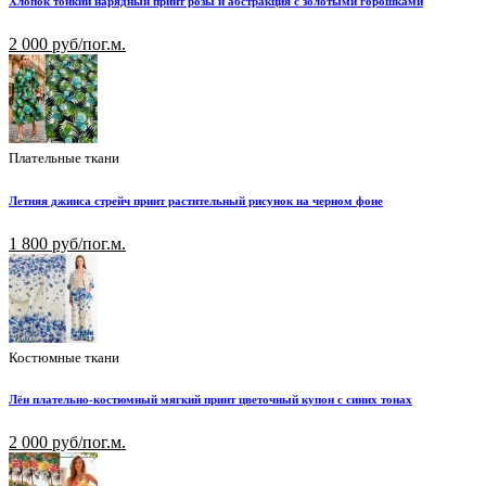
Хлопок тонкий нарядный принт розы и абстракция с золотыми горошками
2 000 руб/пог.м.
Плательные ткани
Летняя джинса стрейч принт растительный рисунок на черном фоне
1 800 руб/пог.м.
Костюмные ткани
Лён плательно-костюмный мягкий принт цветочный купон с синих тонах
2 000 руб/пог.м.