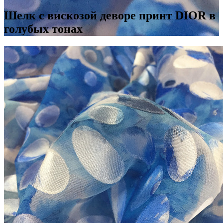
Шелк с вискозой деворе принт DIOR в
голубых тонах