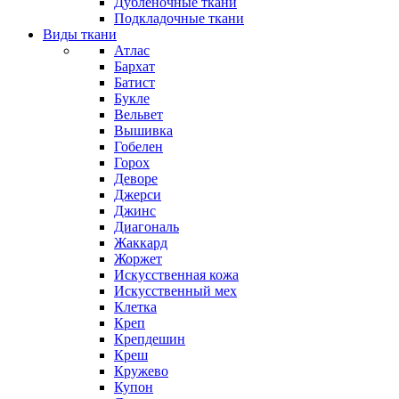
Дубленочные ткани
Подкладочные ткани
Виды ткани
Атлас
Бархат
Батист
Букле
Вельвет
Вышивка
Гобелен
Горох
Деворе
Джерси
Джинс
Диагональ
Жаккард
Жоржет
Искусственная кожа
Искусственный мех
Клетка
Креп
Крепдешин
Креш
Кружево
Купон