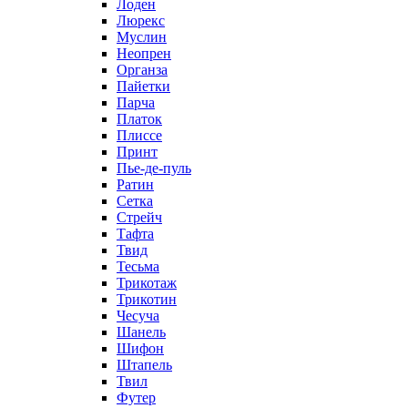
Лоден
Люрекс
Муслин
Неопрен
Органза
Пайетки
Парча
Платок
Плиссе
Принт
Пье-де-пуль
Ратин
Сетка
Стрейч
Тафта
Твид
Тесьма
Трикотаж
Трикотин
Чесуча
Шанель
Шифон
Штапель
Твил
Футер