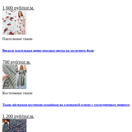
1 600 руб/пог.м.
Плательные ткани
Вискоза плательная принт красные цветы на молочном фоне
700 руб/пог.м.
Костюмные ткани
Ткань шёлковая костюмно-плащёвая на хлопковой основе с геометричным принтом
1 200 руб/пог.м.