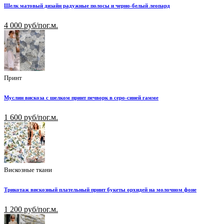
Шелк матовый дизайн радужные полосы и черно-белый леопард
4 000 руб/пог.м.
Принт
Муслин вискоза с шелком принт печворк в серо-синей гамме
1 600 руб/пог.м.
Вискозные ткани
Трикотаж вискозный плательный принт букеты орхидей на молочном фоне
1 200 руб/пог.м.