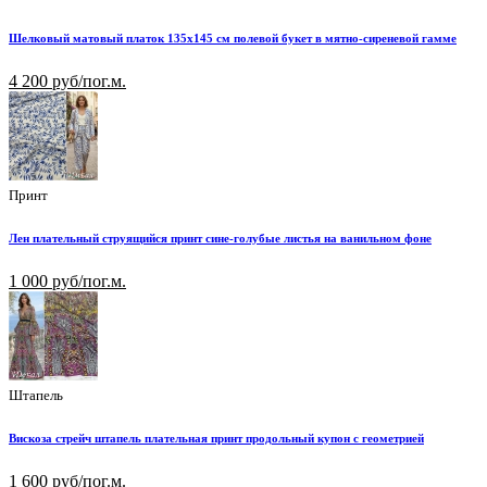
Шелковый матовый платок 135х145 см полевой букет в мятно-сиреневой гамме
4 200 руб/пог.м.
Принт
Лен плательный струящийся принт сине-голубые листья на ванильном фоне
1 000 руб/пог.м.
Штапель
Вискоза стрейч штапель плательная принт продольный купон с геометрией
1 600 руб/пог.м.