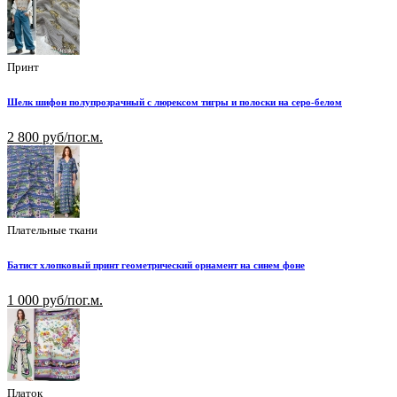
Принт
Шелк шифон полупрозрачный с люрексом тигры и полоски на серо-белом
2 800 руб/пог.м.
Плательные ткани
Батист хлопковый принт геометрический орнамент на синем фоне
1 000 руб/пог.м.
Платок