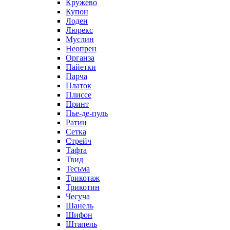
Кружево
Купон
Лоден
Люрекс
Муслин
Неопрен
Органза
Пайетки
Парча
Платок
Плиссе
Принт
Пье-де-пуль
Ратин
Сетка
Стрейч
Тафта
Твид
Тесьма
Трикотаж
Трикотин
Чесуча
Шанель
Шифон
Штапель