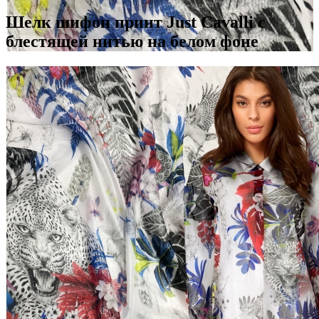
Шелк шифон принт Just Cavalli с
блестящей нитью на белом фоне