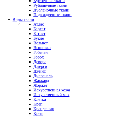
Курточные ткани
Рубашечные ткани
Дубленочные ткани
Подкладочные ткани
Виды ткани
Атлас
Бархат
Батист
Букле
Вельвет
Вышивка
Гобелен
Горох
Деворе
Джерси
Джинс
Диагональ
Жаккард
Жоржет
Искусственная кожа
Искусственный мех
Клетка
Креп
Крепдешин
Креш