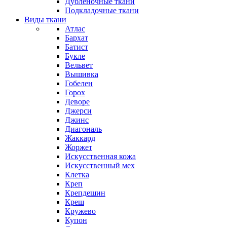
Дубленочные ткани
Подкладочные ткани
Виды ткани
Атлас
Бархат
Батист
Букле
Вельвет
Вышивка
Гобелен
Горох
Деворе
Джерси
Джинс
Диагональ
Жаккард
Жоржет
Искусственная кожа
Искусственный мех
Клетка
Креп
Крепдешин
Креш
Кружево
Купон