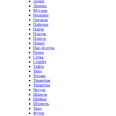
Лоден
Люрекс
Муслин
Неопрен
Органза
Пайетки
Парча
Платок
Плиссе
Принт
Пье-де-пуль
Ратин
Сетка
Стрейч
Тафта
Твид
Тесьма
Трикотаж
Трикотин
Чесуча
Шанель
Шифон
Штапель
Твил
Футер