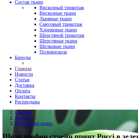
Состав ткани
Вискозный трикотаж
Вискозные ткани
Льняные ткани
Смесовый трикотаж
Хлопковые ткани
Шерстяной трикотаж
Шерстяные ткани
Шелковые ткани
Поливискоза
Бренды
Главная
Новости
Статьи
Доставка
Оплата
Контакты
Распродажа
Главная
Каталог
Реализация ткани
Шелк шифон стрейч принт Pucci в зеле