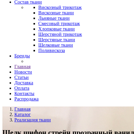
Состав ткани
Вискозный трикотаж
Вискозные ткани
Льняные ткани
Смесовый трикотаж
Хлопковые ткани
Шерстяной трикотаж
Шерстяные ткани
Шелковые ткани
Поливискоза
Бренды
Главная
Новости
Статьи
Доставка
Оплата
Контакты
Распродажа
Главная
Каталог
Реализация ткани
Шелк шифон стрейч прозрачный ванил