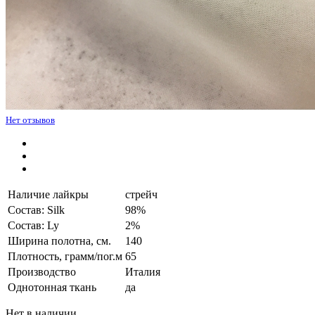
Нет отзывов
Наличие лайкры
стрейч
Состав: Silk
98%
Состав: Ly
2%
Ширина полотна, см.
140
Плотность, грамм/пог.м
65
Производство
Италия
Однотонная ткань
да
Нет в наличии