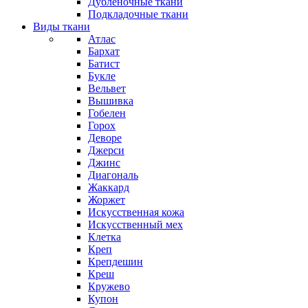
Дубленочные ткани
Подкладочные ткани
Виды ткани
Атлас
Бархат
Батист
Букле
Вельвет
Вышивка
Гобелен
Горох
Деворе
Джерси
Джинс
Диагональ
Жаккард
Жоржет
Искусственная кожа
Искусственный мех
Клетка
Креп
Крепдешин
Креш
Кружево
Купон