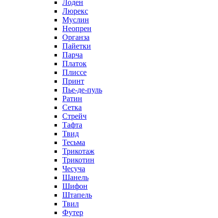
Лоден
Люрекс
Муслин
Неопрен
Органза
Пайетки
Парча
Платок
Плиссе
Принт
Пье-де-пуль
Ратин
Сетка
Стрейч
Тафта
Твид
Тесьма
Трикотаж
Трикотин
Чесуча
Шанель
Шифон
Штапель
Твил
Футер