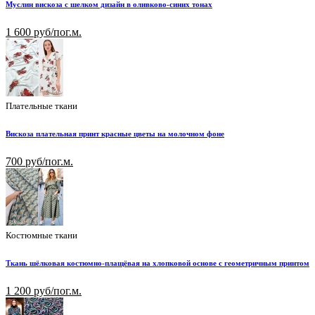
Муслин вискоза с шелком дизайн в оливково-синих тонах
1 600 руб/пог.м.
Плательные ткани
Вискоза плательная принт красные цветы на молочном фоне
700 руб/пог.м.
Костюмные ткани
Ткань шёлковая костюмно-плащёвая на хлопковой основе с геометричным принтом
1 200 руб/пог.м.