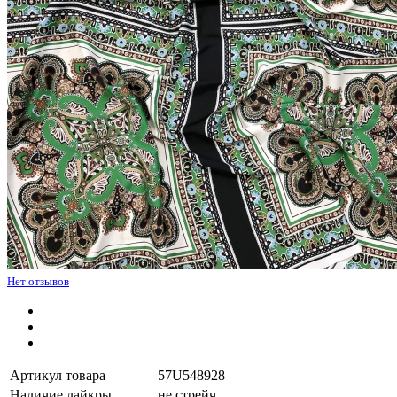
Нет отзывов
Артикул товара
57U548928
Наличие лайкры
не стрейч