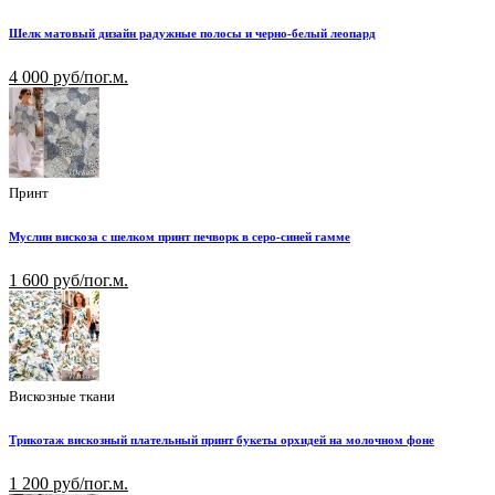
Шелк матовый дизайн радужные полосы и черно-белый леопард
4 000 руб/пог.м.
Принт
Муслин вискоза с шелком принт печворк в серо-синей гамме
1 600 руб/пог.м.
Вискозные ткани
Трикотаж вискозный плательный принт букеты орхидей на молочном фоне
1 200 руб/пог.м.