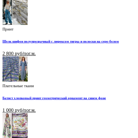
Принт
Шелк шифон полупрозрачный с люрексом тигры и полоски на серо-белом
2 800 руб/пог.м.
Плательные ткани
Батист хлопковый принт геометрический орнамент на синем фоне
1 000 руб/пог.м.