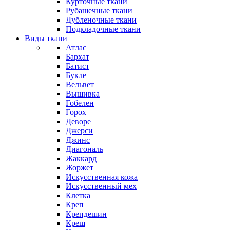
Курточные ткани
Рубашечные ткани
Дубленочные ткани
Подкладочные ткани
Виды ткани
Атлас
Бархат
Батист
Букле
Вельвет
Вышивка
Гобелен
Горох
Деворе
Джерси
Джинс
Диагональ
Жаккард
Жоржет
Искусственная кожа
Искусственный мех
Клетка
Креп
Крепдешин
Креш