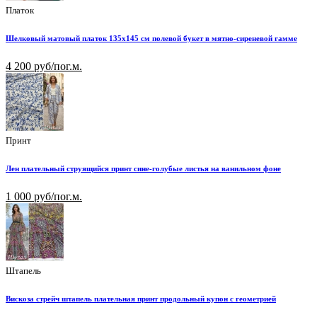
Платок
Шелковый матовый платок 135х145 см полевой букет в мятно-сиреневой гамме
4 200 руб/пог.м.
Принт
Лен плательный струящийся принт сине-голубые листья на ванильном фоне
1 000 руб/пог.м.
Штапель
Вискоза стрейч штапель плательная принт продольный купон с геометрией