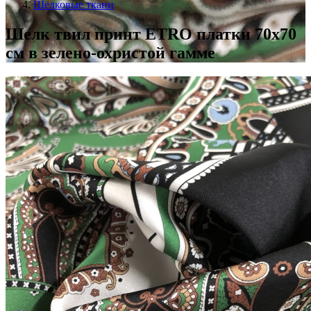
Шелковые ткани
Шелк твил принт ETRO платки 70х70
см в зелено-охристой гамме