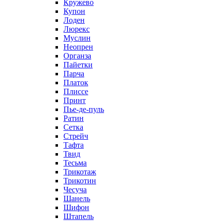
Кружево
Купон
Лоден
Люрекс
Муслин
Неопрен
Органза
Пайетки
Парча
Платок
Плиссе
Принт
Пье-де-пуль
Ратин
Сетка
Стрейч
Тафта
Твид
Тесьма
Трикотаж
Трикотин
Чесуча
Шанель
Шифон
Штапель