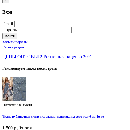
×
Вход
Email
Пароль
Войти
Забыли пароль?
Регистрация
ЦЕНЫ ОПТОВЫЕ! Розничная наценка 20%
Рекомендуем также посмотреть
Плательные ткани
Ткань рубашечная хлопок со льном вышивка на серо-голубом фоне
1 500 руб/пог.м.