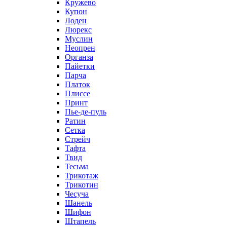
Кружево
Купон
Лоден
Люрекс
Муслин
Неопрен
Органза
Пайетки
Парча
Платок
Плиссе
Принт
Пье-де-пуль
Ратин
Сетка
Стрейч
Тафта
Твид
Тесьма
Трикотаж
Трикотин
Чесуча
Шанель
Шифон
Штапель