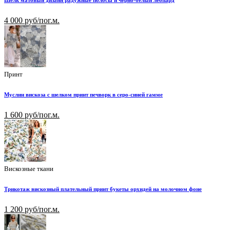
Шелк матовый дизайн радужные полосы и черно-белый леопард
4 000 руб/пог.м.
Принт
Муслин вискоза с шелком принт печворк в серо-синей гамме
1 600 руб/пог.м.
Вискозные ткани
Трикотаж вискозный плательный принт букеты орхидей на молочном фоне
1 200 руб/пог.м.