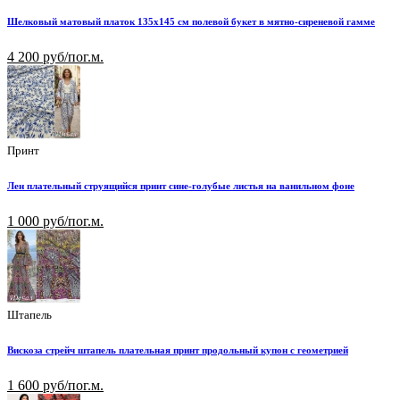
Шелковый матовый платок 135х145 см полевой букет в мятно-сиреневой гамме
4 200 руб/пог.м.
Принт
Лен плательный струящийся принт сине-голубые листья на ванильном фоне
1 000 руб/пог.м.
Штапель
Вискоза стрейч штапель плательная принт продольный купон с геометрией
1 600 руб/пог.м.