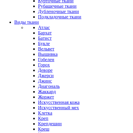
Курточные ткани
Рубашечные ткани
Дубленочные ткани
Подкладочные ткани
Виды ткани
Атлас
Бархат
Батист
Букле
Вельвет
Вышивка
Гобелен
Горох
Деворе
Джерси
Джинс
Диагональ
Жаккард
Жоржет
Искусственная кожа
Искусственный мех
Клетка
Креп
Крепдешин
Креш