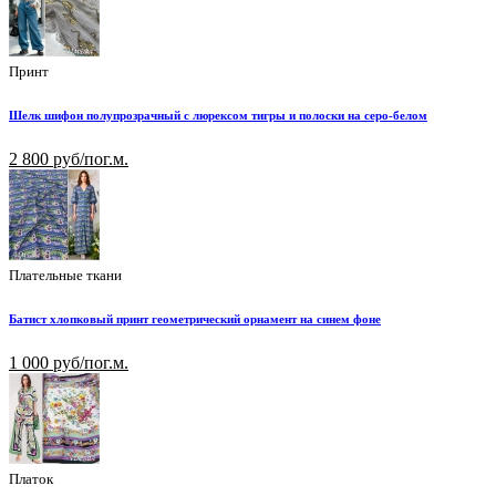
Принт
Шелк шифон полупрозрачный с люрексом тигры и полоски на серо-белом
2 800 руб/пог.м.
Плательные ткани
Батист хлопковый принт геометрический орнамент на синем фоне
1 000 руб/пог.м.
Платок