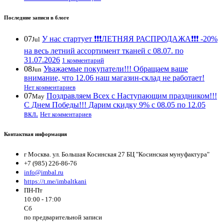
Последние записи в блоге
07
У нас стартует ❗️❗️❗️ЛЕТНЯЯ РАСПРОДАЖА❗️❗️❗️ -20%
Jul
на весь летний ассортимент тканей с 08.07. по
31.07.2026
1 комментарий
08
Уважаемые покупатели!!! Обращаем ваше
Jun
внимание, что 12.06 наш магазин-склад не работает!
Нет комментариев
07
Поздравляем Всех с Наступающим праздником!!!
May
С Днем Победы!!! Дарим скидку 9% с 08.05 по 12.05
вкл.
Нет комментариев
Контактная информация
г Москва. ул. Большая Косинская 27 БЦ "Косинская мунуфактура"
+7 (985) 226-86-76
info@imbal.ru
https://t.me/imbaltkani
ПН-Пт
10:00 - 17:00
Сб
по предварительной записи