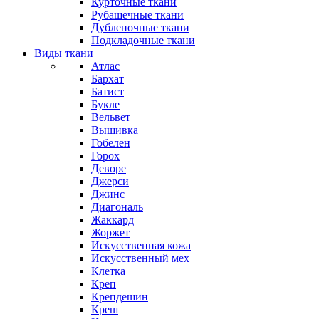
Курточные ткани
Рубашечные ткани
Дубленочные ткани
Подкладочные ткани
Виды ткани
Атлас
Бархат
Батист
Букле
Вельвет
Вышивка
Гобелен
Горох
Деворе
Джерси
Джинс
Диагональ
Жаккард
Жоржет
Искусственная кожа
Искусственный мех
Клетка
Креп
Крепдешин
Креш