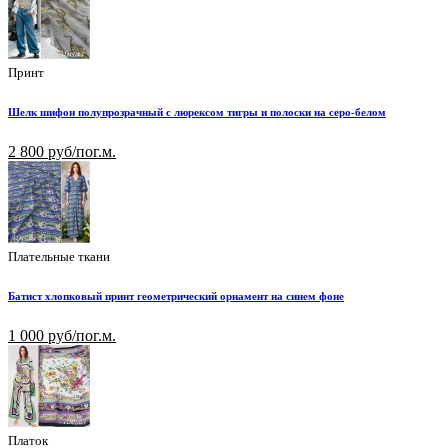
Принт
Шелк шифон полупрозрачный с люрексом тигры и полоски на серо-белом
2 800 руб/пог.м.
Плательные ткани
Батист хлопковый принт геометрический орнамент на синем фоне
1 000 руб/пог.м.
Платок