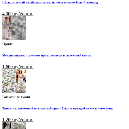
Шелк матовый дизайн радужные полосы и черно-белый леопард
4 000 руб/пог.м.
Принт
Муслин вискоза с шелком принт печворк в серо-синей гамме
1 600 руб/пог.м.
Вискозные ткани
Трикотаж вискозный плательный принт букеты орхидей на молочном фоне
1 200 руб/пог.м.