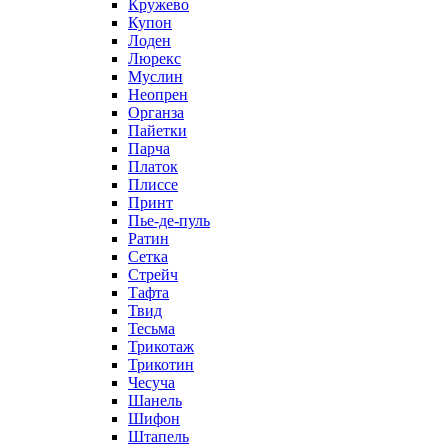
Кружево
Купон
Лоден
Люрекс
Муслин
Неопрен
Органза
Пайетки
Парча
Платок
Плиссе
Принт
Пье-де-пуль
Ратин
Сетка
Стрейч
Тафта
Твид
Тесьма
Трикотаж
Трикотин
Чесуча
Шанель
Шифон
Штапель