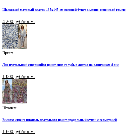
Шелковый матовый платок 135х145 см полевой букет в мятно-сиреневой гамме
4 200 руб/пог.м.
Принт
Лен плательный струящийся принт сине-голубые листья на ванильном фоне
1 000 руб/пог.м.
Штапель
Вискоза стрейч штапель плательная принт продольный купон с геометрией
1 600 руб/пог.м.