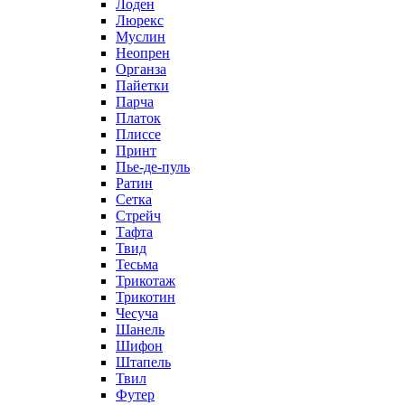
Лоден
Люрекс
Муслин
Неопрен
Органза
Пайетки
Парча
Платок
Плиссе
Принт
Пье-де-пуль
Ратин
Сетка
Стрейч
Тафта
Твид
Тесьма
Трикотаж
Трикотин
Чесуча
Шанель
Шифон
Штапель
Твил
Футер