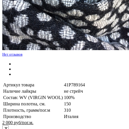
Нет отзывов
Артикул товара
41P789164
Наличие лайкры
не стрейч
Состав: WV (VIRGIN WOOL)
100%
Ширина полотна, см.
150
Плотность, грамм/пог.м
310
Производство
Италия
2 000
руб/пог.м.