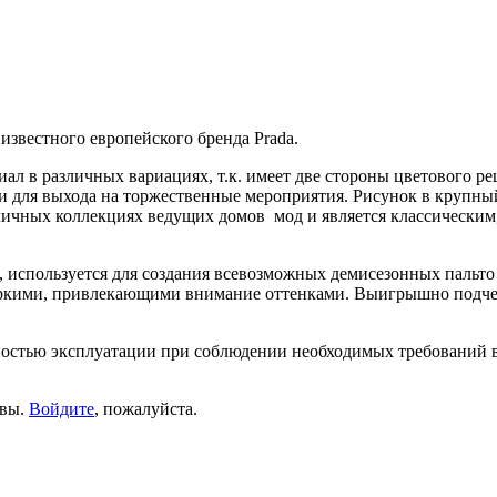
известного европейского бренда Prada.
ал в различных вариациях, т.к. имеет две стороны цветового р
к и для выхода на торжественные мероприятия. Рисунок в крупн
личных коллекциях ведущих домов мод и является классическим,
, используется для создания всевозможных демисезонных пальто
c яркими, привлекающими внимание оттенками. Выигрышно подч
остью эксплуатации при соблюдении необходимых требований в 
ывы.
Войдите
, пожалуйста.