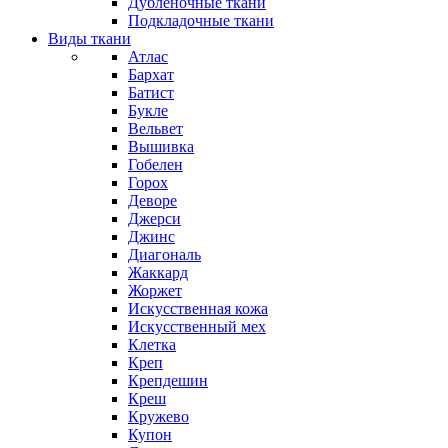
Дубленочные ткани
Подкладочные ткани
Виды ткани
Атлас
Бархат
Батист
Букле
Вельвет
Вышивка
Гобелен
Горох
Деворе
Джерси
Джинс
Диагональ
Жаккард
Жоржет
Искусственная кожа
Искусственный мех
Клетка
Креп
Крепдешин
Креш
Кружево
Купон