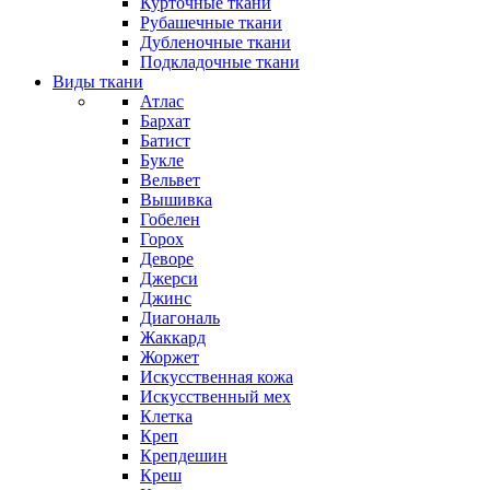
Курточные ткани
Рубашечные ткани
Дубленочные ткани
Подкладочные ткани
Виды ткани
Атлас
Бархат
Батист
Букле
Вельвет
Вышивка
Гобелен
Горох
Деворе
Джерси
Джинс
Диагональ
Жаккард
Жоржет
Искусственная кожа
Искусственный мех
Клетка
Креп
Крепдешин
Креш