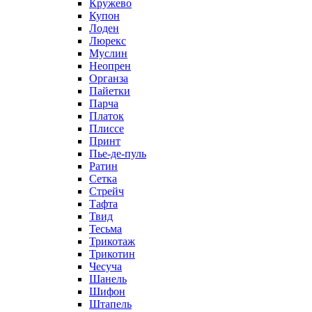
Кружево
Купон
Лоден
Люрекс
Муслин
Неопрен
Органза
Пайетки
Парча
Платок
Плиссе
Принт
Пье-де-пуль
Ратин
Сетка
Стрейч
Тафта
Твид
Тесьма
Трикотаж
Трикотин
Чесуча
Шанель
Шифон
Штапель