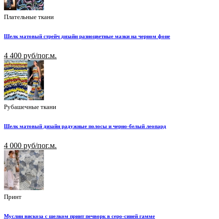
Плательные ткани
Шелк матовый стрейч дизайн разноцветные мазки на черном фоне
4 400 руб/пог.м.
Рубашечные ткани
Шелк матовый дизайн радужные полосы и черно-белый леопард
4 000 руб/пог.м.
Принт
Муслин вискоза с шелком принт печворк в серо-синей гамме