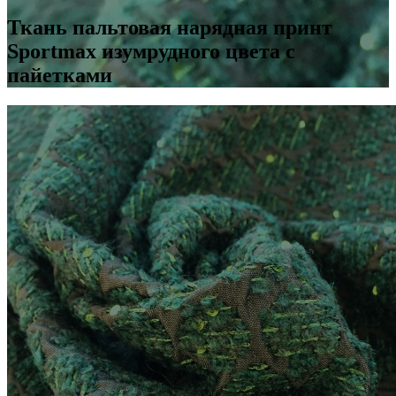
Ткань пальтовая нарядная принт
Sportmax изумрудного цвета с
пайетками