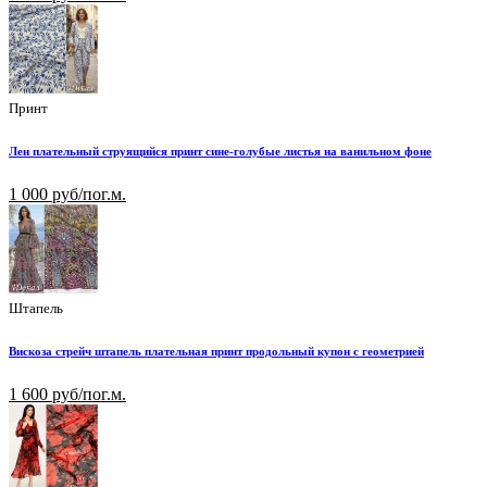
Принт
Лен плательный струящийся принт сине-голубые листья на ванильном фоне
1 000 руб/пог.м.
Штапель
Вискоза стрейч штапель плательная принт продольный купон с геометрией
1 600 руб/пог.м.