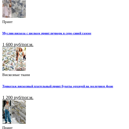
Принт
Муслин вискоза с шелком принт печворк в серо-синей гамме
1 600 руб/пог.м.
Вискозные ткани
Трикотаж вискозный плательный принт букеты орхидей на молочном фоне
1 200 руб/пог.м.
Принт