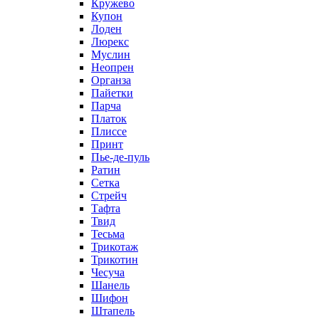
Кружево
Купон
Лоден
Люрекс
Муслин
Неопрен
Органза
Пайетки
Парча
Платок
Плиссе
Принт
Пье-де-пуль
Ратин
Сетка
Стрейч
Тафта
Твид
Тесьма
Трикотаж
Трикотин
Чесуча
Шанель
Шифон
Штапель