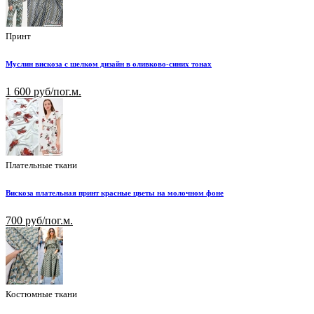
Принт
Муслин вискоза с шелком дизайн в оливково-синих тонах
1 600 руб/пог.м.
Плательные ткани
Вискоза плательная принт красные цветы на молочном фоне
700 руб/пог.м.
Костюмные ткани