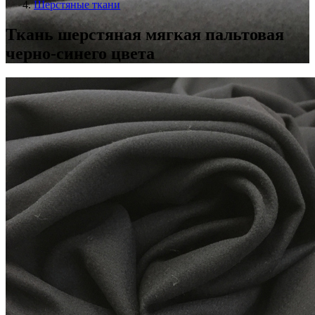
Шерстяные ткани
Ткань шерстяная мягкая пальтовая
черно-синего цвета