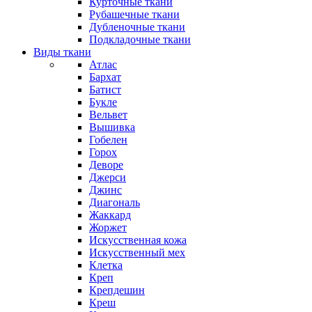
Курточные ткани
Рубашечные ткани
Дубленочные ткани
Подкладочные ткани
Виды ткани
Атлас
Бархат
Батист
Букле
Вельвет
Вышивка
Гобелен
Горох
Деворе
Джерси
Джинс
Диагональ
Жаккард
Жоржет
Искусственная кожа
Искусственный мех
Клетка
Креп
Крепдешин
Креш