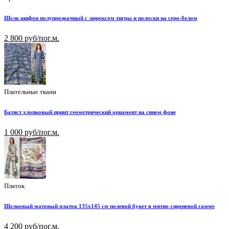
Шелк шифон полупрозрачный с люрексом тигры и полоски на серо-белом
2 800 руб/пог.м.
Плательные ткани
Батист хлопковый принт геометрический орнамент на синем фоне
1 000 руб/пог.м.
Платок
Шелковый матовый платок 135х145 см полевой букет в мятно-сиреневой гамме
4 200 руб/пог.м.