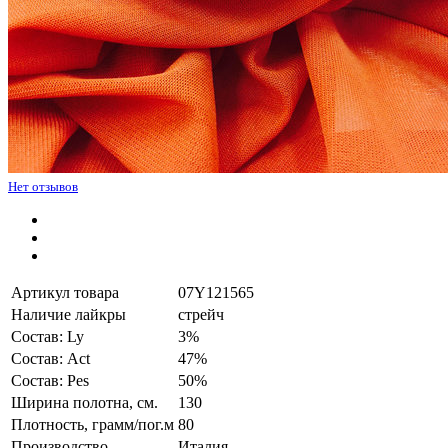
Нет отзывов
Артикул товара
07Y121565
Наличие лайкры
стрейч
Состав: Ly
3%
Состав: Act
47%
Состав: Pes
50%
Ширина полотна, см.
130
Плотность, грамм/пог.м
80
Производство
Италия