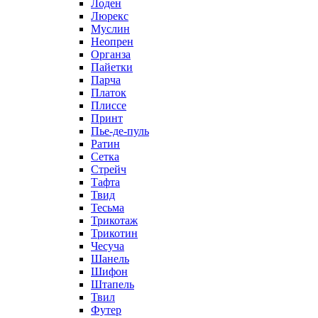
Лоден
Люрекс
Муслин
Неопрен
Органза
Пайетки
Парча
Платок
Плиссе
Принт
Пье-де-пуль
Ратин
Сетка
Стрейч
Тафта
Твид
Тесьма
Трикотаж
Трикотин
Чесуча
Шанель
Шифон
Штапель
Твил
Футер