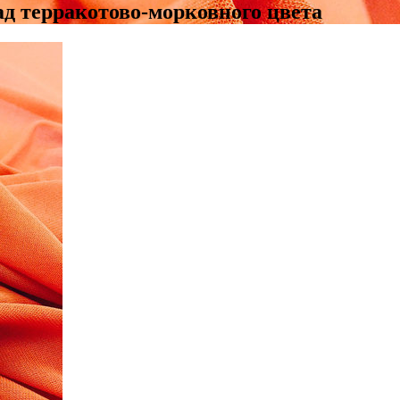
д терракотово-морковного цвета