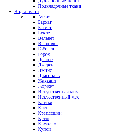
Дубленочные ткани
Подкладочные ткани
Виды ткани
Атлас
Бархат
Батист
Букле
Вельвет
Вышивка
Гобелен
Горох
Деворе
Джерси
Джинс
Диагональ
Жаккард
Жоржет
Искусственная кожа
Искусственный мех
Клетка
Креп
Крепдешин
Креш
Кружево
Купон