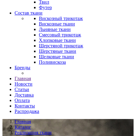
Твил
Футер
Состав ткани
Вискозный трикотаж
Вискозные ткани
Льняные ткани
Смесовый трикотаж
Хлопковые ткани
Шерстяной трикотаж
Шерстяные ткани
Шелковые ткани
Поливискоза
Бренды
Главная
Новости
Статьи
Доставка
Оплата
Контакты
Распродажа
Главная
Каталог
Реализация ткани