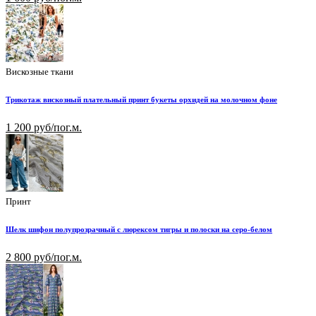
Вискозные ткани
Трикотаж вискозный плательный принт букеты орхидей на молочном фоне
1 200 руб/пог.м.
Принт
Шелк шифон полупрозрачный с люрексом тигры и полоски на серо-белом
2 800 руб/пог.м.