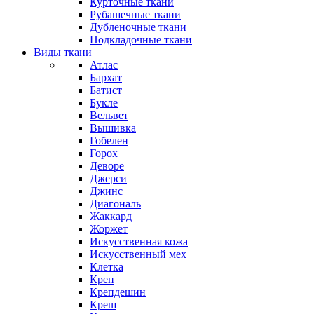
Курточные ткани
Рубашечные ткани
Дубленочные ткани
Подкладочные ткани
Виды ткани
Атлас
Бархат
Батист
Букле
Вельвет
Вышивка
Гобелен
Горох
Деворе
Джерси
Джинс
Диагональ
Жаккард
Жоржет
Искусственная кожа
Искусственный мех
Клетка
Креп
Крепдешин
Креш