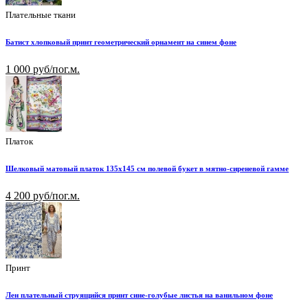
Плательные ткани
Батист хлопковый принт геометрический орнамент на синем фоне
1 000 руб/пог.м.
Платок
Шелковый матовый платок 135х145 см полевой букет в мятно-сиреневой гамме
4 200 руб/пог.м.
Принт
Лен плательный струящийся принт сине-голубые листья на ванильном фоне