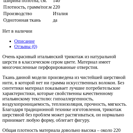
Ширина полотна, см.
140
Плотность, грамм/пог.м
220
Производство
Италия
Однотонная ткань
да
Нет в наличии
Описание
Отзывы (0)
Очень красивый итальянский трикотаж из натуральной
шерсти в классическом сером цвете. Материал имеет
многочисленные перфорированные отверстия.
Ткань данной модели произведена из чистейшей шерстяной
нити, в которой нет ни грамма искусственных волокон. Без
синтетики материал показывает лучшие потребительские
характеристики, которые свойственны качественному
итальянскому текстилю: гипоаллергенность,
воздухопроницаемость, теплоизоляция, прочность, мягкость.
Благодаря традиционной технике изготовления, трикотаж
шерстяной без проблем может растягиваться, он нормально
принимает любую форму, облегает фигуру.
Общая плотность материала довольно высока – около 220