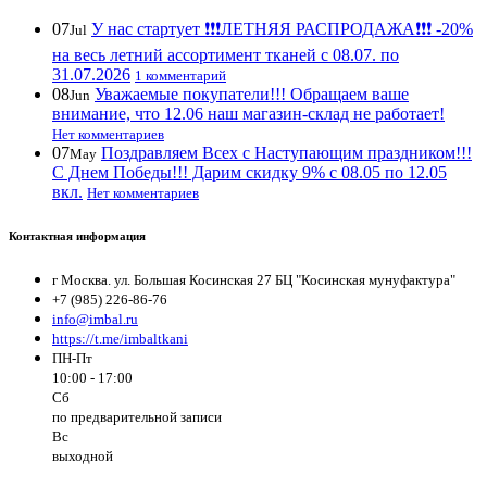
07
У нас стартует ❗️❗️❗️ЛЕТНЯЯ РАСПРОДАЖА❗️❗️❗️ -20%
Jul
на весь летний ассортимент тканей с 08.07. по
31.07.2026
1 комментарий
08
Уважаемые покупатели!!! Обращаем ваше
Jun
внимание, что 12.06 наш магазин-склад не работает!
Нет комментариев
07
Поздравляем Всех с Наступающим праздником!!!
May
С Днем Победы!!! Дарим скидку 9% с 08.05 по 12.05
вкл.
Нет комментариев
Контактная информация
г Москва. ул. Большая Косинская 27 БЦ "Косинская мунуфактура"
+7 (985) 226-86-76
info@imbal.ru
https://t.me/imbaltkani
ПН-Пт
10:00 - 17:00
Сб
по предварительной записи
Вс
выходной