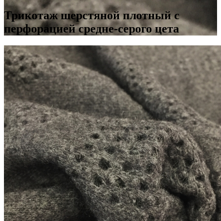
Трикотаж шерстяной плотный с
перфорацией средне-серого цета