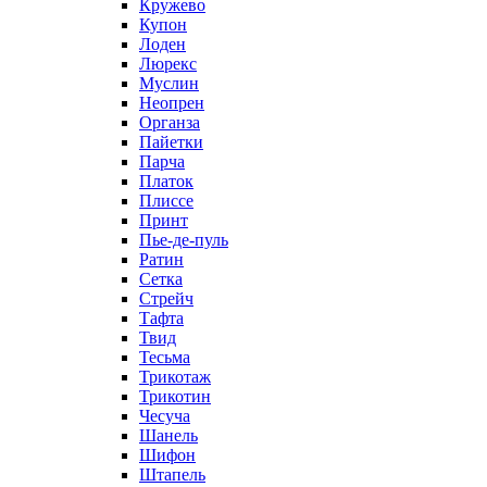
Кружево
Купон
Лоден
Люрекс
Муслин
Неопрен
Органза
Пайетки
Парча
Платок
Плиссе
Принт
Пье-де-пуль
Ратин
Сетка
Стрейч
Тафта
Твид
Тесьма
Трикотаж
Трикотин
Чесуча
Шанель
Шифон
Штапель