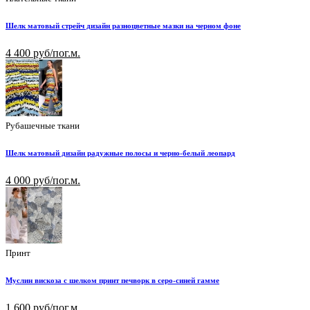
Шелк матовый стрейч дизайн разноцветные мазки на черном фоне
4 400 руб/пог.м.
Рубашечные ткани
Шелк матовый дизайн радужные полосы и черно-белый леопард
4 000 руб/пог.м.
Принт
Муслин вискоза с шелком принт печворк в серо-синей гамме
1 600 руб/пог.м.