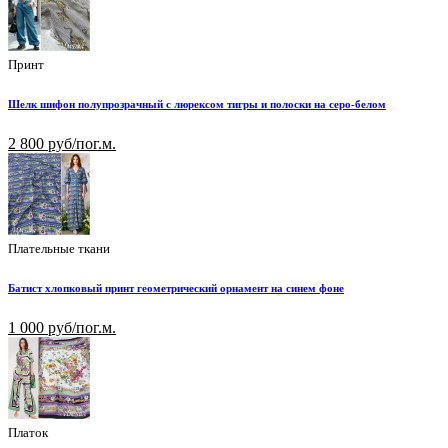
Принт
Шелк шифон полупрозрачный с люрексом тигры и полоски на серо-белом
2 800 руб/пог.м.
Плательные ткани
Батист хлопковый принт геометрический орнамент на синем фоне
1 000 руб/пог.м.
Платок