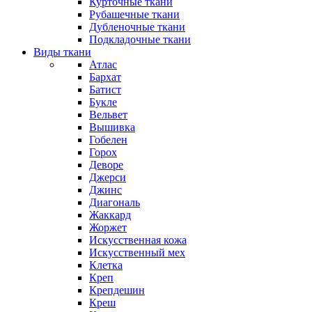
Курточные ткани
Рубашечные ткани
Дубленочные ткани
Подкладочные ткани
Виды ткани
Атлас
Бархат
Батист
Букле
Вельвет
Вышивка
Гобелен
Горох
Деворе
Джерси
Джинс
Диагональ
Жаккард
Жоржет
Искусственная кожа
Искусственный мех
Клетка
Креп
Крепдешин
Креш