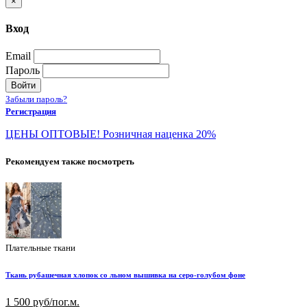
×
Вход
Email
Пароль
Войти
Забыли пароль?
Регистрация
ЦЕНЫ ОПТОВЫЕ! Розничная наценка 20%
Рекомендуем также посмотреть
Плательные ткани
Ткань рубашечная хлопок со льном вышивка на серо-голубом фоне
1 500 руб/пог.м.