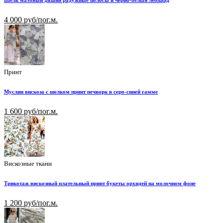
Шелк матовый дизайн радужные полосы и черно-белый леопард
4 000 руб/пог.м.
Принт
Муслин вискоза с шелком принт печворк в серо-синей гамме
1 600 руб/пог.м.
Вискозные ткани
Трикотаж вискозный плательный принт букеты орхидей на молочном фоне
1 200 руб/пог.м.