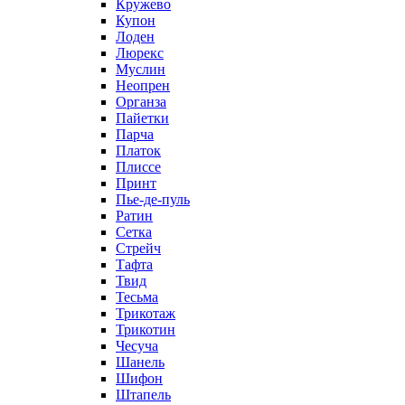
Кружево
Купон
Лоден
Люрекс
Муслин
Неопрен
Органза
Пайетки
Парча
Платок
Плиссе
Принт
Пье-де-пуль
Ратин
Сетка
Стрейч
Тафта
Твид
Тесьма
Трикотаж
Трикотин
Чесуча
Шанель
Шифон
Штапель