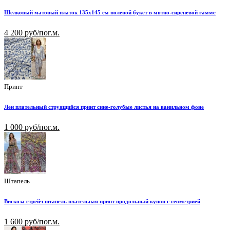
Шелковый матовый платок 135х145 см полевой букет в мятно-сиреневой гамме
4 200 руб/пог.м.
Принт
Лен плательный струящийся принт сине-голубые листья на ванильном фоне
1 000 руб/пог.м.
Штапель
Вискоза стрейч штапель плательная принт продольный купон с геометрией
1 600 руб/пог.м.