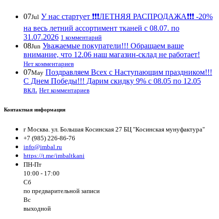
07
У нас стартует ❗️❗️❗️ЛЕТНЯЯ РАСПРОДАЖА❗️❗️❗️ -20%
Jul
на весь летний ассортимент тканей с 08.07. по
31.07.2026
1 комментарий
08
Уважаемые покупатели!!! Обращаем ваше
Jun
внимание, что 12.06 наш магазин-склад не работает!
Нет комментариев
07
Поздравляем Всех с Наступающим праздником!!!
May
С Днем Победы!!! Дарим скидку 9% с 08.05 по 12.05
вкл.
Нет комментариев
Контактная информация
г Москва. ул. Большая Косинская 27 БЦ "Косинская мунуфактура"
+7 (985) 226-86-76
info@imbal.ru
https://t.me/imbaltkani
ПН-Пт
10:00 - 17:00
Сб
по предварительной записи
Вс
выходной