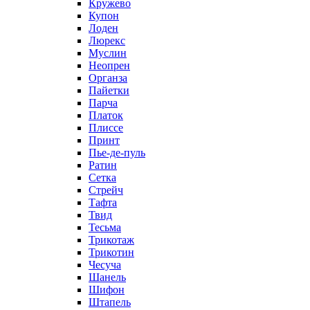
Кружево
Купон
Лоден
Люрекс
Муслин
Неопрен
Органза
Пайетки
Парча
Платок
Плиссе
Принт
Пье-де-пуль
Ратин
Сетка
Стрейч
Тафта
Твид
Тесьма
Трикотаж
Трикотин
Чесуча
Шанель
Шифон
Штапель