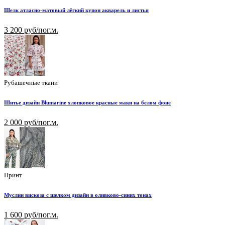
Шелк атласно-матовый лёгкий купон акварель и листья
3 200 руб/пог.м.
Рубашечные ткани
Шитье дизайн Blumarine хлопковое красные маки на белом фоне
2 000 руб/пог.м.
Принт
Муслин вискоза с шелком дизайн в оливково-синих тонах
1 600 руб/пог.м.