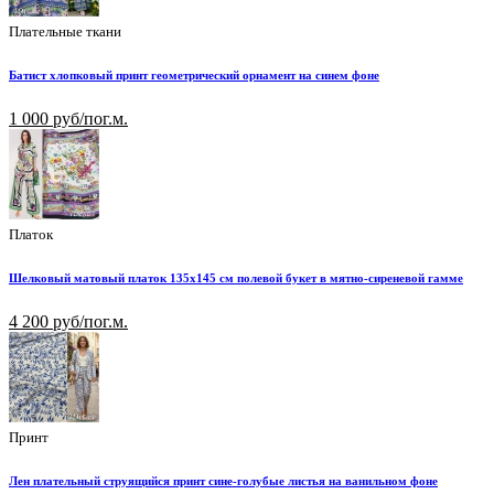
Плательные ткани
Батист хлопковый принт геометрический орнамент на синем фоне
1 000 руб/пог.м.
Платок
Шелковый матовый платок 135х145 см полевой букет в мятно-сиреневой гамме
4 200 руб/пог.м.
Принт
Лен плательный струящийся принт сине-голубые листья на ванильном фоне