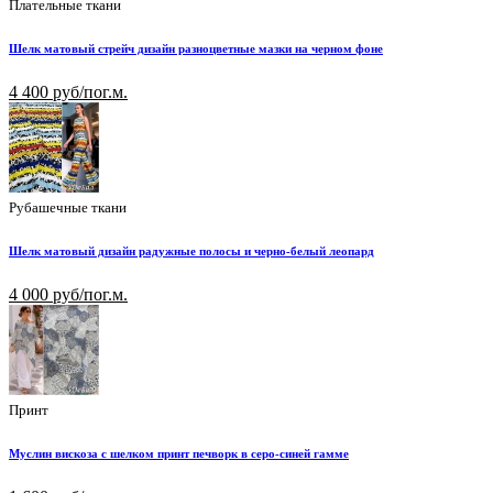
Плательные ткани
Шелк матовый стрейч дизайн разноцветные мазки на черном фоне
4 400 руб/пог.м.
Рубашечные ткани
Шелк матовый дизайн радужные полосы и черно-белый леопард
4 000 руб/пог.м.
Принт
Муслин вискоза с шелком принт печворк в серо-синей гамме