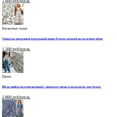
1 600 руб/пог.м.
Вискозные ткани
Трикотаж вискозный плательный принт букеты орхидей на молочном фоне
1 200 руб/пог.м.
Принт
Шелк шифон полупрозрачный с люрексом тигры и полоски на серо-белом
2 800 руб/пог.м.