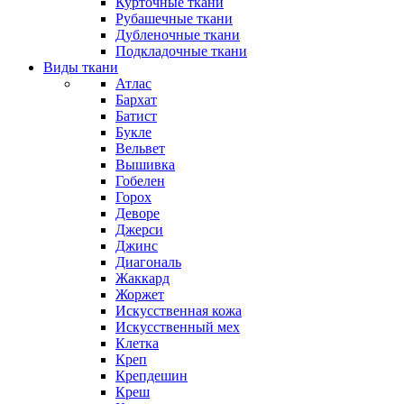
Курточные ткани
Рубашечные ткани
Дубленочные ткани
Подкладочные ткани
Виды ткани
Атлас
Бархат
Батист
Букле
Вельвет
Вышивка
Гобелен
Горох
Деворе
Джерси
Джинс
Диагональ
Жаккард
Жоржет
Искусственная кожа
Искусственный мех
Клетка
Креп
Крепдешин
Креш