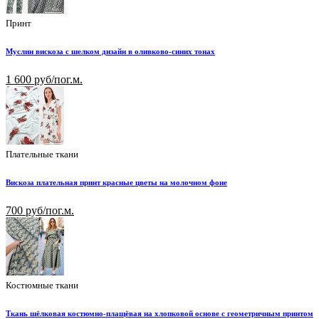
Принт
Муслин вискоза с шелком дизайн в оливково-синих тонах
1 600 руб/пог.м.
Плательные ткани
Вискоза плательная принт красные цветы на молочном фоне
700 руб/пог.м.
Костюмные ткани
Ткань шёлковая костюмно-плащёвая на хлопковой основе с геометричным принтом