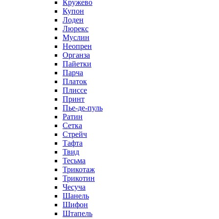
Кружево
Купон
Лоден
Люрекс
Муслин
Неопрен
Органза
Пайетки
Парча
Платок
Плиссе
Принт
Пье-де-пуль
Ратин
Сетка
Стрейч
Тафта
Твид
Тесьма
Трикотаж
Трикотин
Чесуча
Шанель
Шифон
Штапель