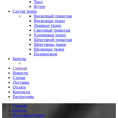
Твил
Футер
Состав ткани
Вискозный трикотаж
Вискозные ткани
Льняные ткани
Смесовый трикотаж
Хлопковые ткани
Шерстяной трикотаж
Шерстяные ткани
Шелковые ткани
Поливискоза
Бренды
Главная
Новости
Статьи
Доставка
Оплата
Контакты
Распродажа
Главная
Каталог
Реализация ткани