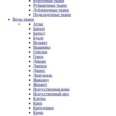
Курточные ткани
Рубашечные ткани
Дубленочные ткани
Подкладочные ткани
Виды ткани
Атлас
Бархат
Батист
Букле
Вельвет
Вышивка
Гобелен
Горох
Деворе
Джерси
Джинс
Диагональ
Жаккард
Жоржет
Искусственная кожа
Искусственный мех
Клетка
Креп
Крепдешин
Креш