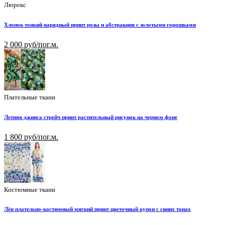
Люрекс
Хлопок тонкий нарядный принт розы и абстракция с золотыми горошками
2 000 руб/пог.м.
Плательные ткани
Летняя джинса стрейч принт растительный рисунок на черном фоне
1 800 руб/пог.м.
Костюмные ткани
Лён плательно-костюмный мягкий принт цветочный купон с синих тонах