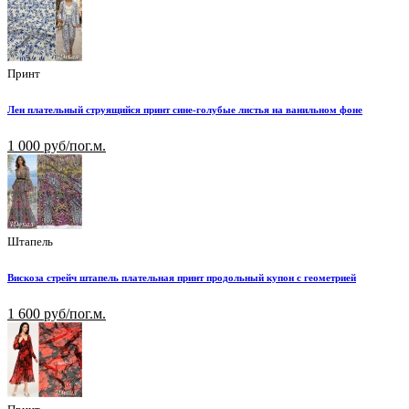
Принт
Лен плательный струящийся принт сине-голубые листья на ванильном фоне
1 000 руб/пог.м.
Штапель
Вискоза стрейч штапель плательная принт продольный купон с геометрией
1 600 руб/пог.м.