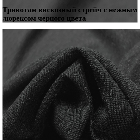
Трикотаж вискозный стрейч с нежным
люрексом черного цвета