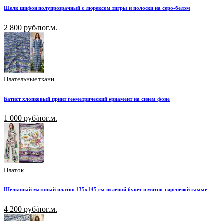
Шелк шифон полупрозрачный с люрексом тигры и полоски на серо-белом
2 800 руб/пог.м.
Плательные ткани
Батист хлопковый принт геометрический орнамент на синем фоне
1 000 руб/пог.м.
Платок
Шелковый матовый платок 135х145 см полевой букет в мятно-сиреневой гамме
4 200 руб/пог.м.