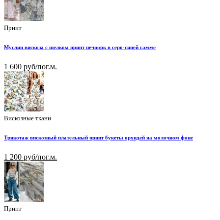
Принт
Муслин вискоза с шелком принт печворк в серо-синей гамме
1 600 руб/пог.м.
Вискозные ткани
Трикотаж вискозный плательный принт букеты орхидей на молочном фоне
1 200 руб/пог.м.
Принт