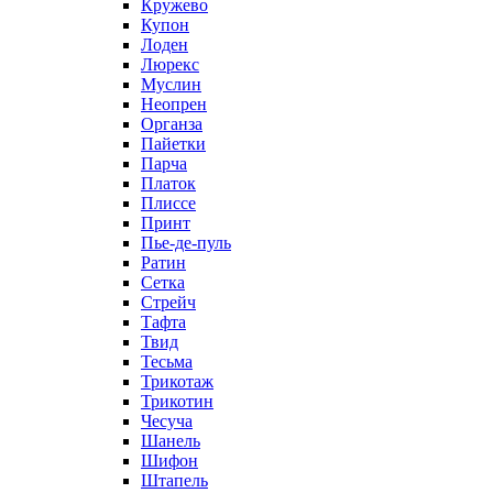
Кружево
Купон
Лоден
Люрекс
Муслин
Неопрен
Органза
Пайетки
Парча
Платок
Плиссе
Принт
Пье-де-пуль
Ратин
Сетка
Стрейч
Тафта
Твид
Тесьма
Трикотаж
Трикотин
Чесуча
Шанель
Шифон
Штапель