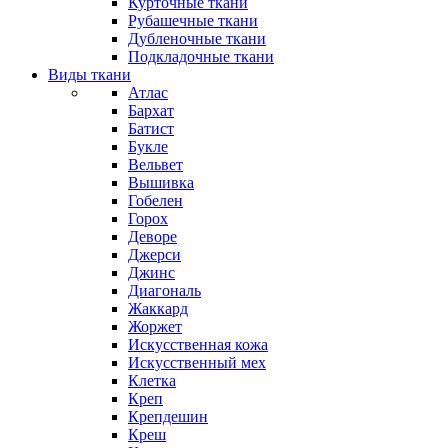
Курточные ткани
Рубашечные ткани
Дубленочные ткани
Подкладочные ткани
Виды ткани
Атлас
Бархат
Батист
Букле
Вельвет
Вышивка
Гобелен
Горох
Деворе
Джерси
Джинс
Диагональ
Жаккард
Жоржет
Искусственная кожа
Искусственный мех
Клетка
Креп
Крепдешин
Креш