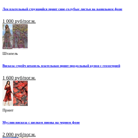
Лен плательный струящийся принт сине-голубые листья на ванильном фоне
1 000 руб/пог.м.
Штапель
Вискоза стрейч штапель плательная принт продольный купон с геометрией
1 600 руб/пог.м.
Принт
Муслин вискоза с шелком пионы на черном фоне
2 000 руб/пог.м.