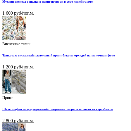
Муслин вискоза с шелком принт печворк в серо-синей гамме
1 600 руб/пог.м.
Вискозные ткани
Трикотаж вискозный плательный принт букеты орхидей на молочном фоне
1 200 руб/пог.м.
Принт
Шелк шифон полупрозрачный с люрексом тигры и полоски на серо-белом
2 800 руб/пог.м.