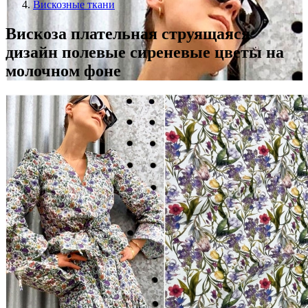
Вискозные ткани
Вискоза плательная струящаяся
дизайн полевые сиреневые цветы на
молочном фоне