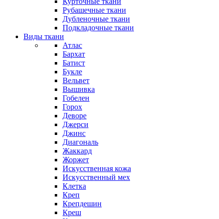
Курточные ткани
Рубашечные ткани
Дубленочные ткани
Подкладочные ткани
Виды ткани
Атлас
Бархат
Батист
Букле
Вельвет
Вышивка
Гобелен
Горох
Деворе
Джерси
Джинс
Диагональ
Жаккард
Жоржет
Искусственная кожа
Искусственный мех
Клетка
Креп
Крепдешин
Креш