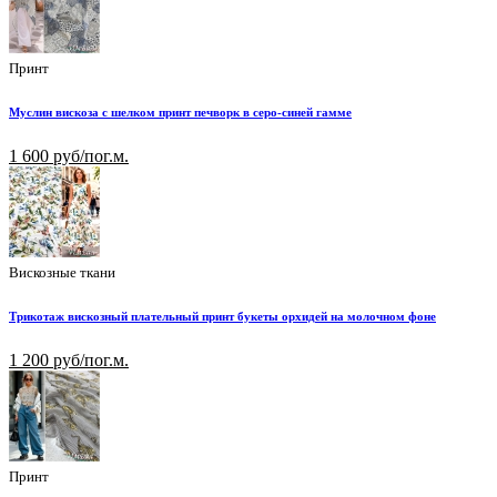
Принт
Муслин вискоза с шелком принт печворк в серо-синей гамме
1 600 руб/пог.м.
Вискозные ткани
Трикотаж вискозный плательный принт букеты орхидей на молочном фоне
1 200 руб/пог.м.
Принт