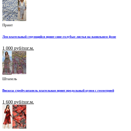
Принт
Лен плательный струящийся принт сине-голубые листья на ванильном фоне
1 000 руб/пог.м.
Штапель
Вискоза стрейч штапель плательная принт продольный купон с геометрией
1 600 руб/пог.м.