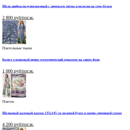
Шелк шифон полупрозрачный с люрексом тигры и полоски на серо-белом
2 800 руб/пог.м.
Плательные ткани
Батист хлопковый принт геометрический орнамент на синем фоне
1 000 руб/пог.м.
Платок
Шелковый матовый платок 135х145 см полевой букет в мятно-сиреневой гамме
4 200 руб/пог.м.