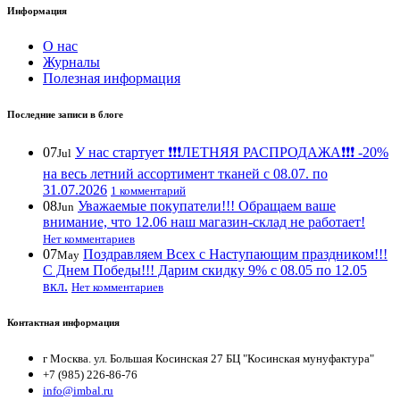
Информация
О нас
Журналы
Полезная информация
Последние записи в блоге
07
У нас стартует ❗️❗️❗️ЛЕТНЯЯ РАСПРОДАЖА❗️❗️❗️ -20%
Jul
на весь летний ассортимент тканей с 08.07. по
31.07.2026
1 комментарий
08
Уважаемые покупатели!!! Обращаем ваше
Jun
внимание, что 12.06 наш магазин-склад не работает!
Нет комментариев
07
Поздравляем Всех с Наступающим праздником!!!
May
С Днем Победы!!! Дарим скидку 9% с 08.05 по 12.05
вкл.
Нет комментариев
Контактная информация
г Москва. ул. Большая Косинская 27 БЦ "Косинская мунуфактура"
+7 (985) 226-86-76
info@imbal.ru