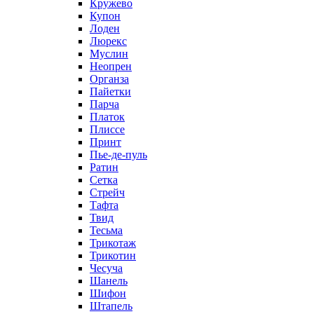
Кружево
Купон
Лоден
Люрекс
Муслин
Неопрен
Органза
Пайетки
Парча
Платок
Плиссе
Принт
Пье-де-пуль
Ратин
Сетка
Стрейч
Тафта
Твид
Тесьма
Трикотаж
Трикотин
Чесуча
Шанель
Шифон
Штапель