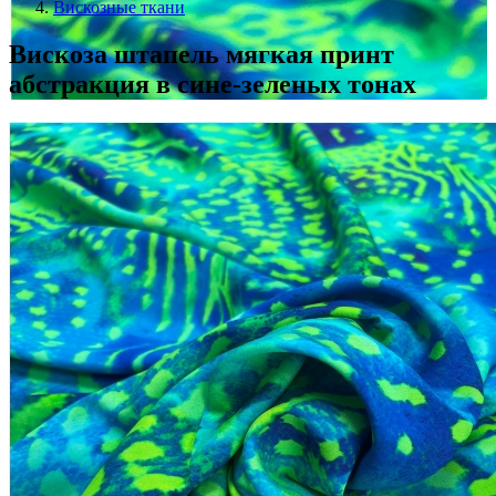
Вискозные ткани
Вискоза штапель мягкая принт
абстракция в сине-зеленых тонах