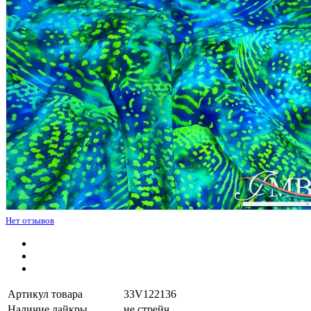
Нет отзывов
Артикул товара
33V122136
Наличие лайкры
не стрейч