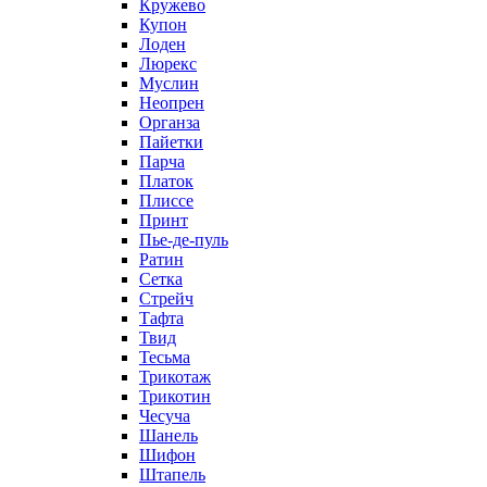
Кружево
Купон
Лоден
Люрекс
Муслин
Неопрен
Органза
Пайетки
Парча
Платок
Плиссе
Принт
Пье-де-пуль
Ратин
Сетка
Стрейч
Тафта
Твид
Тесьма
Трикотаж
Трикотин
Чесуча
Шанель
Шифон
Штапель