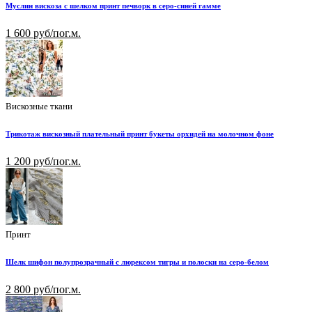
Муслин вискоза с шелком принт печворк в серо-синей гамме
1 600 руб/пог.м.
Вискозные ткани
Трикотаж вискозный плательный принт букеты орхидей на молочном фоне
1 200 руб/пог.м.
Принт
Шелк шифон полупрозрачный с люрексом тигры и полоски на серо-белом
2 800 руб/пог.м.