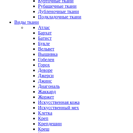
Курточные ткани
Рубашечные ткани
Дубленочные ткани
Подкладочные ткани
Виды ткани
Атлас
Бархат
Батист
Букле
Вельвет
Вышивка
Гобелен
Горох
Деворе
Джерси
Джинс
Диагональ
Жаккард
Жоржет
Искусственная кожа
Искусственный мех
Клетка
Креп
Крепдешин
Креш