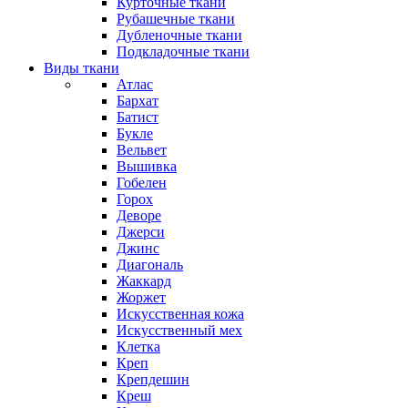
Курточные ткани
Рубашечные ткани
Дубленочные ткани
Подкладочные ткани
Виды ткани
Атлас
Бархат
Батист
Букле
Вельвет
Вышивка
Гобелен
Горох
Деворе
Джерси
Джинс
Диагональ
Жаккард
Жоржет
Искусственная кожа
Искусственный мех
Клетка
Креп
Крепдешин
Креш