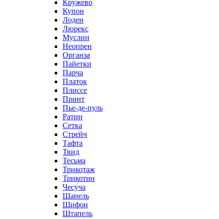
Кружево
Купон
Лоден
Люрекс
Муслин
Неопрен
Органза
Пайетки
Парча
Платок
Плиссе
Принт
Пье-де-пуль
Ратин
Сетка
Стрейч
Тафта
Твид
Тесьма
Трикотаж
Трикотин
Чесуча
Шанель
Шифон
Штапель