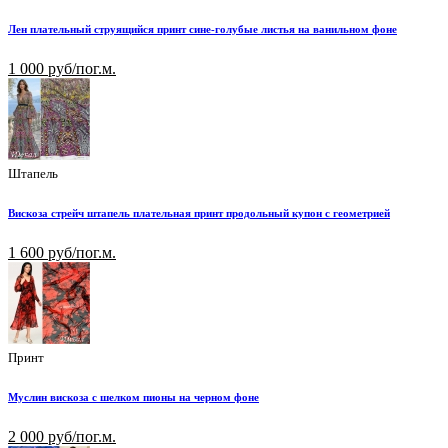
Лен плательный струящийся принт сине-голубые листья на ванильном фоне
1 000 руб/пог.м.
Штапель
Вискоза стрейч штапель плательная принт продольный купон с геометрией
1 600 руб/пог.м.
Принт
Муслин вискоза с шелком пионы на черном фоне
2 000 руб/пог.м.