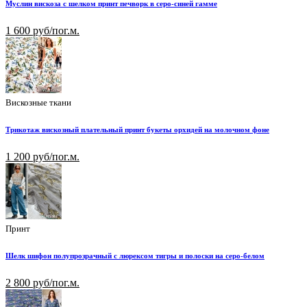
Муслин вискоза с шелком принт печворк в серо-синей гамме
1 600 руб/пог.м.
Вискозные ткани
Трикотаж вискозный плательный принт букеты орхидей на молочном фоне
1 200 руб/пог.м.
Принт
Шелк шифон полупрозрачный с люрексом тигры и полоски на серо-белом
2 800 руб/пог.м.