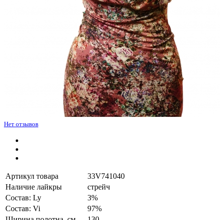
Нет отзывов
Артикул товара
33V741040
Наличие лайкры
стрейч
Состав: Ly
3%
Состав: Vi
97%
Ширина полотна, см.
130