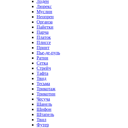
Лоден
Люрекс
Муслин
Неопрен
Органза
Пайетки
Парча
Платок
Плиссе
Принт
Пье-де-пуль
Ратин
Сетка
Стрейч
Тафта
Твид
Тесьма
Трикотаж
Трикотин
Чесуча
Шанель
Шифон
Штапель
Твил
Футер