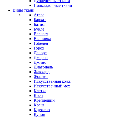
Дубленочные ткани
Подкладочные ткани
Виды ткани
Атлас
Бархат
Батист
Букле
Вельвет
Вышивка
Гобелен
Горох
Деворе
Джерси
Джинс
Диагональ
Жаккард
Жоржет
Искусственная кожа
Искусственный мех
Клетка
Креп
Крепдешин
Креш
Кружево
Купон