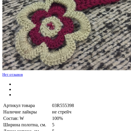
Нет отзывов
Артикул товара
03R555398
Наличие лайкры
не стрейч
Состав: W
100%
Ширина полотна, см.
5