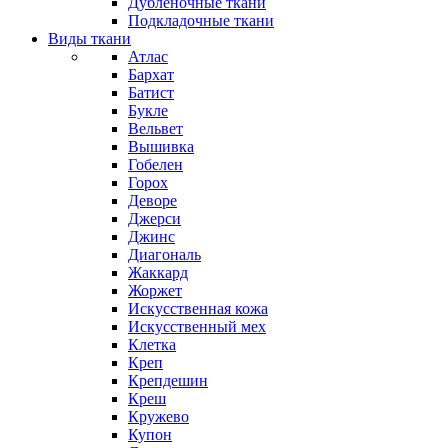
Дубленочные ткани
Подкладочные ткани
Виды ткани
Атлас
Бархат
Батист
Букле
Вельвет
Вышивка
Гобелен
Горох
Деворе
Джерси
Джинс
Диагональ
Жаккард
Жоржет
Искусственная кожа
Искусственный мех
Клетка
Креп
Крепдешин
Креш
Кружево
Купон