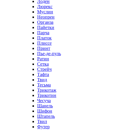
Лоден
Люрекс
Муслин
Неопрен
Органза
Пайетки
Парча
Платок
Плиссе
Принт
Пье-де-пуль
Ратин
Сетка
Стрейч
Тафта
Твид
Тесьма
Трикотаж
Трикотин
Чесуча
Шанель
Шифон
Штапель
Твил
Футер