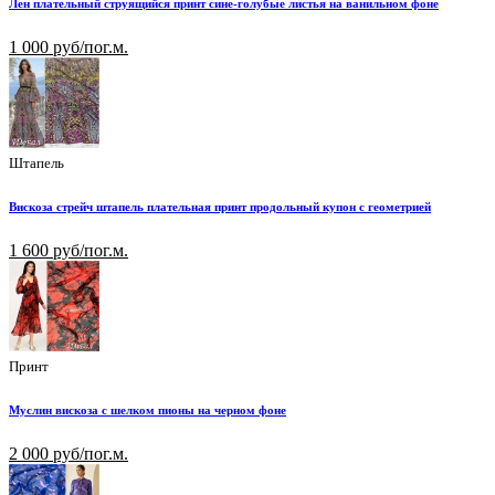
Лен плательный струящийся принт сине-голубые листья на ванильном фоне
1 000 руб/пог.м.
Штапель
Вискоза стрейч штапель плательная принт продольный купон с геометрией
1 600 руб/пог.м.
Принт
Муслин вискоза с шелком пионы на черном фоне
2 000 руб/пог.м.