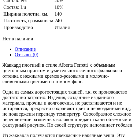
Состав: Pes
20%
Состав: Lu
10%
Ширина полотна, см.
140
Плотность, грамм/пог.м
240
Производство
Италия
Нет в наличии
Описание
Отзывы (0)
Жаккард плотный в стиле Alberta Ferretti c объемным
цветочным принтом изумительного сочного фиалкового
оттенка c нежными кремово-розовыми и молочно-
сливочными цветами на темном фоне.
Одна из самых дорогостоящих тканей, т.к. ее производство
достаточно затратно. Изделия, созданные из данного
материала, прочны и долговечны, не растягиваются и не
истираются, прекрасно сохраняют цвет и первозданный вид,
не подвержены перепаду температур. Своеобразное сложное
переплетение различных волокон придает ткани объемный и
фактурный рисунок. По своей структуре напоминает гобелен.
Из жаккарда получаются прекрасные нарядные вещи. Эту