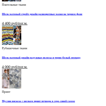
Плательные ткани
Шелк матовый стрейч дизайн разноцветные мазки на черном фоне
4 400 руб/пог.м.
Рубашечные ткани
Шелк матовый дизайн радужные полосы и черно-белый леопард
4 000 руб/пог.м.
Принт
Муслин вискоза с шелком принт печворк в серо-синей гамме