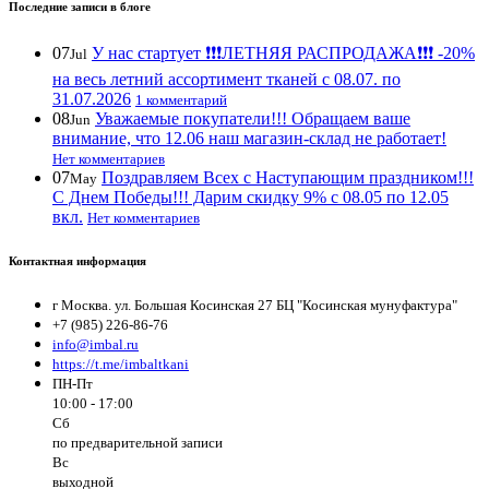
Последние записи в блоге
07
У нас стартует ❗️❗️❗️ЛЕТНЯЯ РАСПРОДАЖА❗️❗️❗️ -20%
Jul
на весь летний ассортимент тканей с 08.07. по
31.07.2026
1 комментарий
08
Уважаемые покупатели!!! Обращаем ваше
Jun
внимание, что 12.06 наш магазин-склад не работает!
Нет комментариев
07
Поздравляем Всех с Наступающим праздником!!!
May
С Днем Победы!!! Дарим скидку 9% с 08.05 по 12.05
вкл.
Нет комментариев
Контактная информация
г Москва. ул. Большая Косинская 27 БЦ "Косинская мунуфактура"
+7 (985) 226-86-76
info@imbal.ru
https://t.me/imbaltkani
ПН-Пт
10:00 - 17:00
Сб
по предварительной записи
Вс
выходной