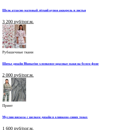
Шелк атласно-матовый лёгкий купон акварель и листья
3 200 руб/пог.м.
Рубашечные ткани
Шитье дизайн Blumarine хлопковое красные маки на белом фоне
2 000 руб/пог.м.
Принт
Муслин вискоза с шелком дизайн в оливково-синих тонах
1 600 руб/пог.м.