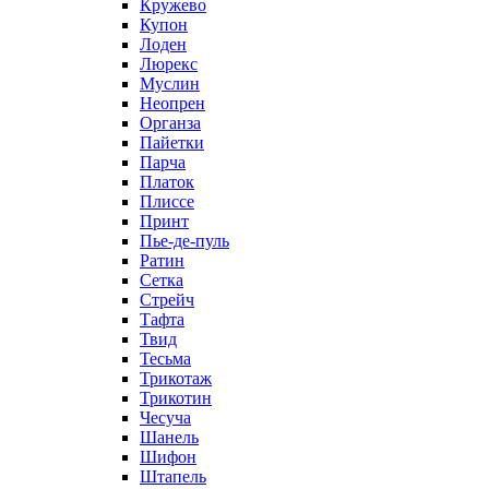
Кружево
Купон
Лоден
Люрекс
Муслин
Неопрен
Органза
Пайетки
Парча
Платок
Плиссе
Принт
Пье-де-пуль
Ратин
Сетка
Стрейч
Тафта
Твид
Тесьма
Трикотаж
Трикотин
Чесуча
Шанель
Шифон
Штапель