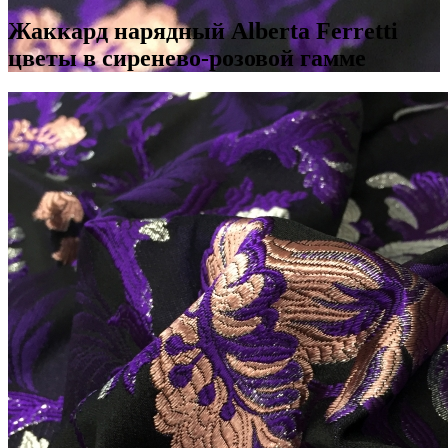
Жаккард нарядный Alberta Ferretti
цветы в сиренево-розовой гамме