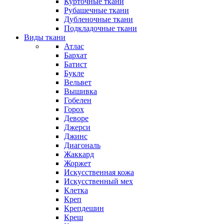
Курточные ткани
Рубашечные ткани
Дубленочные ткани
Подкладочные ткани
Виды ткани
Атлас
Бархат
Батист
Букле
Вельвет
Вышивка
Гобелен
Горох
Деворе
Джерси
Джинс
Диагональ
Жаккард
Жоржет
Искусственная кожа
Искусственный мех
Клетка
Креп
Крепдешин
Креш