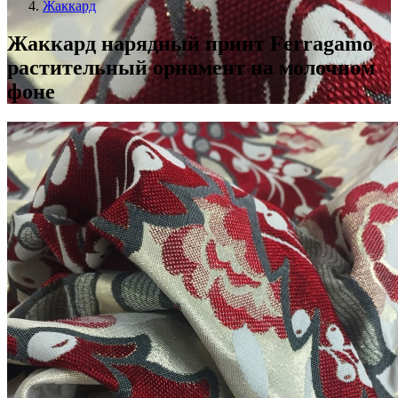
Жаккард
Жаккард нарядный принт Ferragamo
растительный орнамент на молочном
фоне