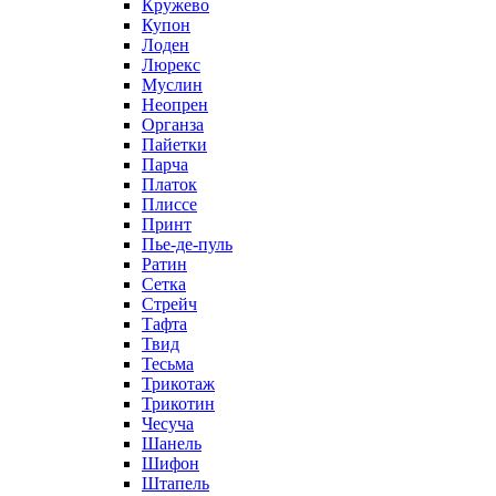
Кружево
Купон
Лоден
Люрекс
Муслин
Неопрен
Органза
Пайетки
Парча
Платок
Плиссе
Принт
Пье-де-пуль
Ратин
Сетка
Стрейч
Тафта
Твид
Тесьма
Трикотаж
Трикотин
Чесуча
Шанель
Шифон
Штапель