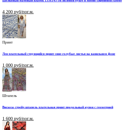
Шелковый матовый платок 135х145 см полевой букет в мятно-сиреневой гамме
4 200 руб/пог.м.
Принт
Лен плательный струящийся принт сине-голубые листья на ванильном фоне
1 000 руб/пог.м.
Штапель
Вискоза стрейч штапель плательная принт продольный купон с геометрией
1 600 руб/пог.м.