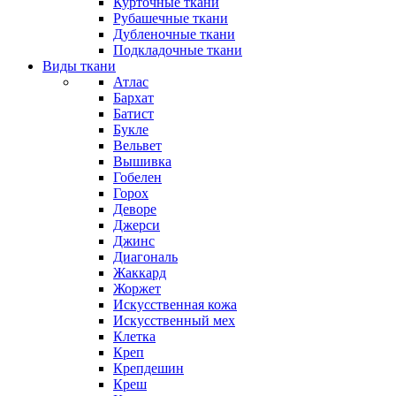
Курточные ткани
Рубашечные ткани
Дубленочные ткани
Подкладочные ткани
Виды ткани
Атлас
Бархат
Батист
Букле
Вельвет
Вышивка
Гобелен
Горох
Деворе
Джерси
Джинс
Диагональ
Жаккард
Жоржет
Искусственная кожа
Искусственный мех
Клетка
Креп
Крепдешин
Креш