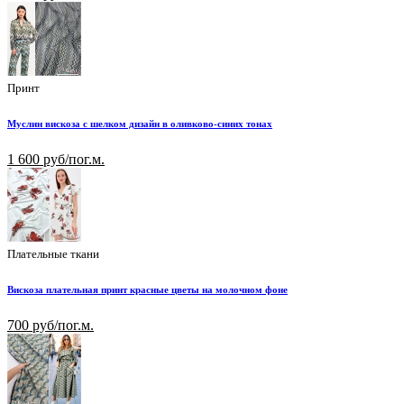
Принт
Муслин вискоза с шелком дизайн в оливково-синих тонах
1 600 руб/пог.м.
Плательные ткани
Вискоза плательная принт красные цветы на молочном фоне
700 руб/пог.м.