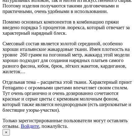
натуральных волокон, так и нитей из искусственного сырья.
Поэтому изделия получаются такими долговечными и
практичными, очень удобными в использовании.
Помимо основных компонентов в комбинацию пряжи
введено порядка 5 процентов люрекса, который отвечает за
характерный нарядный блеск.
Смесовый состав является золотой серединой, особенно
хороши итальянские жакардовые ткани. Имея плотность на
уровне 260 грамм на погонный метр, жаккард этой модели
хорошо подходит для создания нарядных платьев самого
разного фасона, юбок, брюк, лёгких жакетов, кардиганов,
жилеток…
Отдельная тема – расцветка этой ткани. Характерный принт
Ferragamo с огромными цветами впечатляет своим стилем.
Тут очень органично и очень дозированно сочетаются
красные и серые цветы с кремовым молочным фоном,
который также является неоднородным (есть шероховатые и
блестящие узоры-участки).
Только зарегистрированные пользователи могут оставлять
отзывы.
Войдите
, пожалуйста.
×