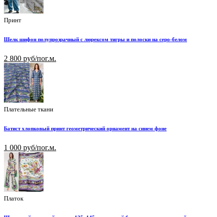
Принт
Шелк шифон полупрозрачный с люрексом тигры и полоски на серо-белом
2 800 руб/пог.м.
Плательные ткани
Батист хлопковый принт геометрический орнамент на синем фоне
1 000 руб/пог.м.
Платок