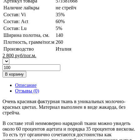
Артикул товара
57J381668
Наличие лайкры
не стрейч
Состав: Vi
35%
Состав: Act
60%
Состав: Lu
5%
Ширина полотна, см.
140
Плотность, грамм/пог.м
260
Производство
Италия
2 800
руб/пог.м.
В корзину
Описание
Отзывы (0)
Очень красивая фактурная ткань в уникальных молочно-
красных цветах. Материал выполнен в виде жакарда, без
стрейча.
В составе этой неимоверно нарядной ткани можно увидеть
около 60 процентов ацетата и порядка 35 процентов вискозы.
То есть тут органично сочетаются достоинства как