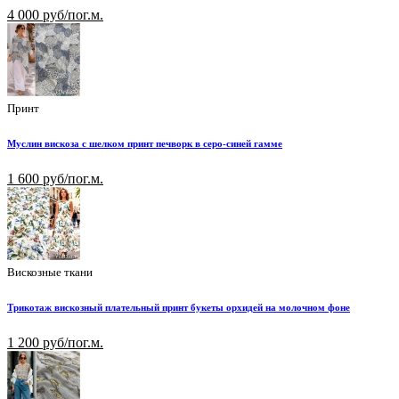
4 000 руб/пог.м.
Принт
Муслин вискоза с шелком принт печворк в серо-синей гамме
1 600 руб/пог.м.
Вискозные ткани
Трикотаж вискозный плательный принт букеты орхидей на молочном фоне
1 200 руб/пог.м.