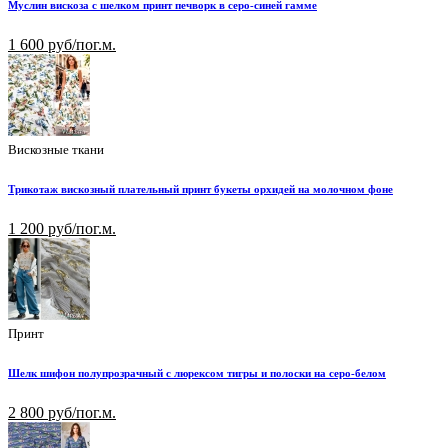
Муслин вискоза с шелком принт печворк в серо-синей гамме
1 600 руб/пог.м.
Вискозные ткани
Трикотаж вискозный плательный принт букеты орхидей на молочном фоне
1 200 руб/пог.м.
Принт
Шелк шифон полупрозрачный с люрексом тигры и полоски на серо-белом
2 800 руб/пог.м.