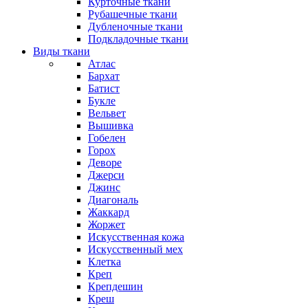
Курточные ткани
Рубашечные ткани
Дубленочные ткани
Подкладочные ткани
Виды ткани
Атлас
Бархат
Батист
Букле
Вельвет
Вышивка
Гобелен
Горох
Деворе
Джерси
Джинс
Диагональ
Жаккард
Жоржет
Искусственная кожа
Искусственный мех
Клетка
Креп
Крепдешин
Креш