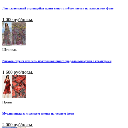
Лен плательный струящийся принт сине-голубые листья на ванильном фоне
1 000 руб/пог.м.
Штапель
Вискоза стрейч штапель плательная принт продольный купон с геометрией
1 600 руб/пог.м.
Принт
Муслин вискоза с шелком пионы на черном фоне
2 000 руб/пог.м.