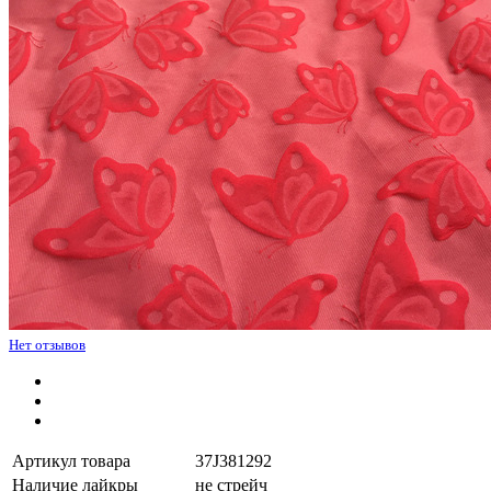
Нет отзывов
Артикул товара
37J381292
Наличие лайкры
не стрейч