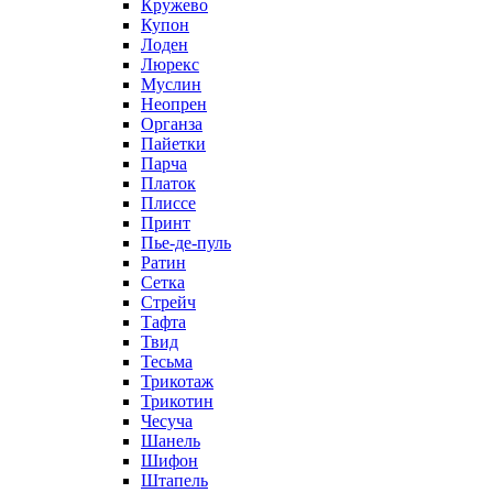
Кружево
Купон
Лоден
Люрекс
Муслин
Неопрен
Органза
Пайетки
Парча
Платок
Плиссе
Принт
Пье-де-пуль
Ратин
Сетка
Стрейч
Тафта
Твид
Тесьма
Трикотаж
Трикотин
Чесуча
Шанель
Шифон
Штапель