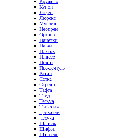
Кружево
Купон
Лоден
Люрекс
Муслин
Неопрен
Органза
Пайетки
Парча
Платок
Плиссе
Принт
Пье-де-пуль
Ратин
Сетка
Стрейч
Тафта
Твид
Тесьма
Трикотаж
Трикотин
Чесуча
Шанель
Шифон
Штапель