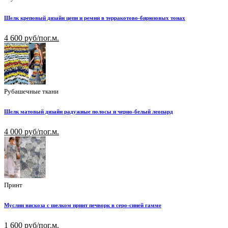
Шелк креповый дизайн цепи и ремни в терракотово-бирюзовых тонах
4 600 руб/пог.м.
Рубашечные ткани
Шелк матовый дизайн радужные полосы и черно-белый леопард
4 000 руб/пог.м.
Принт
Муслин вискоза с шелком принт печворк в серо-синей гамме
1 600 руб/пог.м.