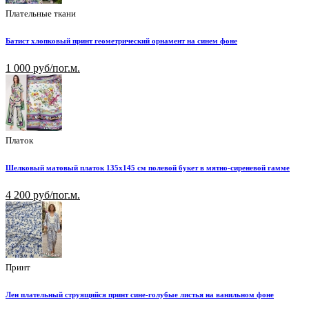
Плательные ткани
Батист хлопковый принт геометрический орнамент на синем фоне
1 000 руб/пог.м.
Платок
Шелковый матовый платок 135х145 см полевой букет в мятно-сиреневой гамме
4 200 руб/пог.м.
Принт
Лен плательный струящийся принт сине-голубые листья на ванильном фоне