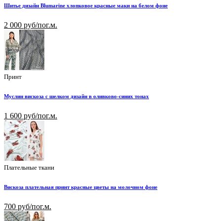
Шитье дизайн Blumarine хлопковое красные маки на белом фоне
2 000 руб/пог.м.
Принт
Муслин вискоза с шелком дизайн в оливково-синих тонах
1 600 руб/пог.м.
Плательные ткани
Вискоза плательная принт красные цветы на молочном фоне
700 руб/пог.м.