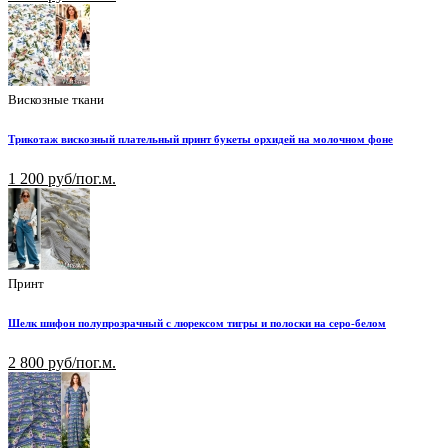
Вискозные ткани
Трикотаж вискозный плательный принт букеты орхидей на молочном фоне
1 200 руб/пог.м.
Принт
Шелк шифон полупрозрачный с люрексом тигры и полоски на серо-белом
2 800 руб/пог.м.