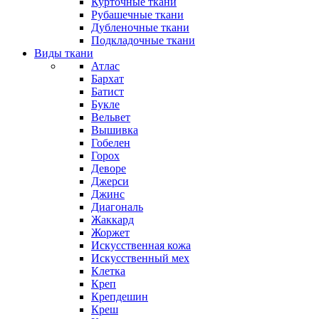
Курточные ткани
Рубашечные ткани
Дубленочные ткани
Подкладочные ткани
Виды ткани
Атлас
Бархат
Батист
Букле
Вельвет
Вышивка
Гобелен
Горох
Деворе
Джерси
Джинс
Диагональ
Жаккард
Жоржет
Искусственная кожа
Искусственный мех
Клетка
Креп
Крепдешин
Креш