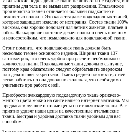
Итальянские подкладочные ткани не линяют и не садятся, они
приятны для тела и не вызывают раздражения. Итальянское
производство тканей отличается большей гладкостью и
нежностью волокна. Это касается даже подкладочных тканей,
которые защищают изделие от истирания. Состав ткани 100%
вискозы, она хорошо подойдет для летних жакетов, платьев и
юбок. Жаккардовое плетение делает волокно очень прочным
и износостойким, что немаловажно для подкладочной ткани.
Стоит помнить, что подкладочная ткань должна быть
несколько темнее основного изделия. Ширина ткани 137
сантиметров, что очень удобно при расчете необходимого
количества ткани. Подкладочные ткани довольно сыпучие,
поэтому края обязательно следует обрабатывать оверлоком
или делать швы закрытыми. Ткань средней плотности, с ней
легко работать но она довольно скользкая, что необходимо
учитывать при работе с ней.
Приобрести жаккардовую подкладочную ткань оранжево-
желтого цвета можно на сайте нашего интернет магазина. Мы
предлагаем лучшие оптовые цены на итальянские ткани. Вас
приятно удивят наши цены на качественные итальянские
ткани. Быстрая и удобная доставка ткани удобным для вас
способом.
Только зарегистрированные пользователи могут оставлять