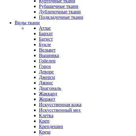
Курточные ткани
Рубашечные ткани
Дубленочные ткани
Подкладочные ткани
Виды ткани
Атлас
Бархат
Батист
Букле
Вельвет
Вышивка
Гобелен
Горох
Деворе
Джерси
Джинс
Диагональ
Жаккард
Жоржет
Искусственная кожа
Искусственный мех
Клетка
Креп
Крепдешин
Креш