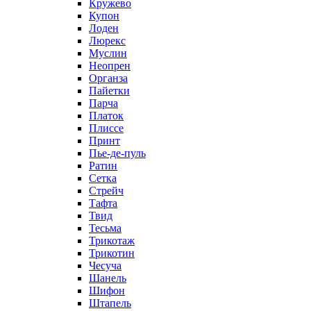
Кружево
Купон
Лоден
Люрекс
Муслин
Неопрен
Органза
Пайетки
Парча
Платок
Плиссе
Принт
Пье-де-пуль
Ратин
Сетка
Стрейч
Тафта
Твид
Тесьма
Трикотаж
Трикотин
Чесуча
Шанель
Шифон
Штапель