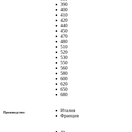
390
400
410
420
440
450
470
480
510
520
530
550
560
580
600
620
650
680
Италия
Производство:
Франция
да