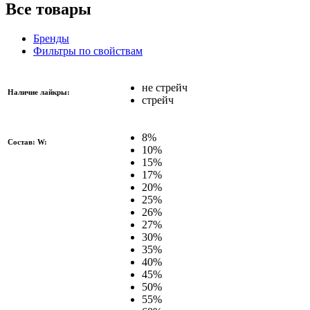
Все товары
Бренды
Фильтры по свойствам
не стрейч
Наличие лайкры:
стрейч
8%
Состав: W:
10%
15%
17%
20%
25%
26%
27%
30%
35%
40%
45%
50%
55%