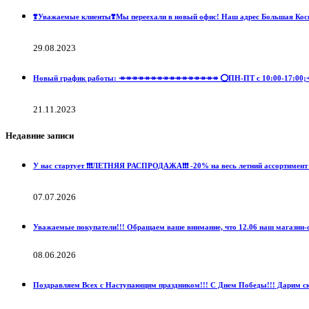
❣️Уважаемые клиенты❣️Мы переехали в новый офис! Наш адрес Большая Коси
29.08.2023
Новый график работы: ↠↠↠↠↠↠↠↠↠↠↠↠↠↠↠↠ ⭕ПН-ПТ с 10:00-17:00;↠↠
21.11.2023
Недавние записи
У нас стартует ❗️❗️❗️ЛЕТНЯЯ РАСПРОДАЖА❗️❗️❗️ -20% на весь летний ассортимент 
07.07.2026
Уважаемые покупатели!!! Обращаем ваше внимание, что 12.06 наш магазин-с
08.06.2026
Поздравляем Всех с Наступающим праздником!!! С Днем Победы!!! Дарим ски