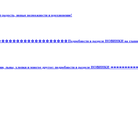
 радость, новые возможности и вдохновение!
✿ ✿ ✿ ✿ ✿ ✿ ✿ ✿ ✿ ✿ ✿ ✿ ✿ ✿ ✿ ✿ Подробности в разделе НОВИНКИ на главной 
тельные ткани, льны, хлопки и многое другое: подробности в разделе НОВИНКИ ↠↠↠