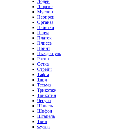
Лоден
Люрекс
Муслин
Неопрен
Органза
Пайетки
Парча
Платок
Плиссе
Принт
Пье-де-пуль
Ратин
Сетка
Стрейч
Тафта
Твид
Тесьма
Трикотаж
Трикотин
Чесуча
Шанель
Шифон
Штапель
Твил
Футер