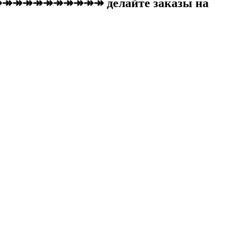
↠↠↠↠↠↠↠↠↠↠ делайте заказы на