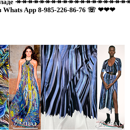
а складе ↠↠↠↠↠↠↠↠↠↠↠↠↠↠↠↠↠↠↠↠
рез Whats App 8-985-226-86-76 ☏ ❤❤❤