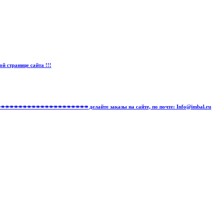
странице сайта !!!
↠↠↠↠↠↠↠↠↠↠↠↠↠↠↠↠↠↠↠↠↠↠↠↠↠↠↠ делайте заказы на сайте, по почте: Info@imbal.ru