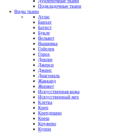
Дубленочные ткани
Подкладочные ткани
Виды ткани
Атлас
Бархат
Батист
Букле
Вельвет
Вышивка
Гобелен
Горох
Деворе
Джерси
Джинс
Диагональ
Жаккард
Жоржет
Искусственная кожа
Искусственный мех
Клетка
Креп
Крепдешин
Креш
Кружево
Купон