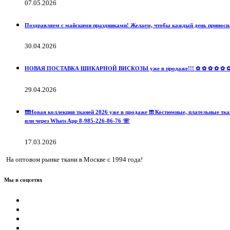
07.05.2026
Поздравляем с майскими праздниками! Желаем, чтобы каждый день приносил
30.04.2026
НОВАЯ ПОСТАВКА ШИКАРНОЙ ВИСКОЗЫ уже в продаже!!! ✿ ✿ ✿ ✿ ✿ ✿ ✿ ✿ 
29.04.2026
❗️❗️❗️Новая коллекция тканей 2026 уже в продаже ❗️❗️❗️ Костюмные, пла
или через Whats App 8-985-226-86-76 ☏
17.03.2026
На оптовом рынке ткани в Москве с 1994 года!
Мы в соцсетях