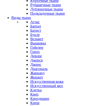
Курточные ткани
Рубашечные ткани
Дубленочные ткани
Подкладочные ткани
Виды ткани
Атлас
Бархат
Батист
Букле
Вельвет
Вышивка
Гобелен
Горох
Деворе
Джерси
Джинс
Диагональ
Жаккард
Жоржет
Искусственная кожа
Искусственный мех
Клетка
Креп
Крепдешин
Креш