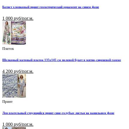
Батист хлопковый принт геометрический орнамент на синем фоне
1 000 руб/пог.м.
Платок
Шелковый матовый платок 135х145 см полевой букет в мятно-сиреневой гамме
4 200 руб/пог.м.
Принт
Лен плательный струящийся принт сине-голубые листья на ванильном фоне
1 000 руб/пог.м.