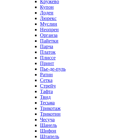
Кружево
Купон
Лоден
Люрекс
Муслин
Неопрен
Органза
Пайетки
Парча
Платок
Плиссе
Принт
Пье-де-пуль
Ратин
Сетка
Стрейч
Тафта
Твид
Тесьма
Трикотаж
Трикотин
Чесуча
Шанель
Шифон
Штапель