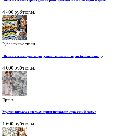
Шелк матовый стрейч дизайн разноцветные мазки на черном фоне
4 400 руб/пог.м.
Рубашечные ткани
Шелк матовый дизайн радужные полосы и черно-белый леопард
4 000 руб/пог.м.
Принт
Муслин вискоза с шелком принт печворк в серо-синей гамме
1 600 руб/пог.м.