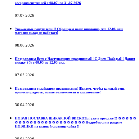
ассортимент тканей с 08.07. по 31.07.2026
07.07.2026
Уважаемые покупатели!!! Обращаем ваше внимание, что 12.06 наш
магазин-склад не работает!
08.06.2026
Поздравляем Всех с Наступающим праздником!!! С Днем Победы!!! Дарим
скидку 9% с 08.05 по 12.05 вкл.
07.05.2026
Поздравляем с майскими праздниками! Желаем, чтобы каждый день
приносил радость, новые возможности и вдохновение!
30.04.2026
НОВАЯ ПОСТАВКА ШИКАРНОЙ ВИСКОЗЫ уже в продаже!!! ✿ ✿ ✿ ✿ ✿
✿ ✿ ✿ ✿ ✿ ✿ ✿ ✿ ✿ ✿ ✿ ✿ ✿ ✿ ✿ ✿ ✿ ✿ ✿ Подробности в разделе
НОВИНКИ на главной странице сайта !!!
29.04.2026