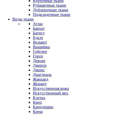
Курточные ткани
Рубашечные ткани
Дубленочные ткани
Подкладочные ткани
Виды ткани
Атлас
Бархат
Батист
Букле
Вельвет
Вышивка
Гобелен
Горох
Деворе
Джерси
Джинс
Диагональ
Жаккард
Жоржет
Искусственная кожа
Искусственный мех
Клетка
Креп
Крепдешин
Креш