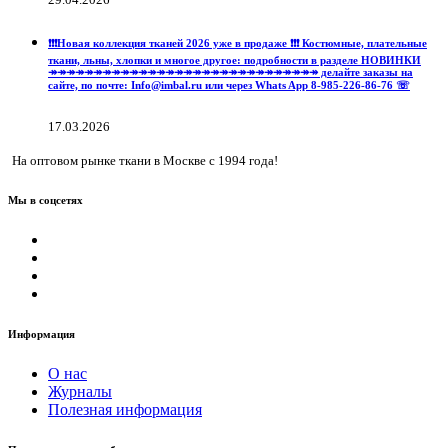
❗️❗️❗️Новая коллекция тканей 2026 уже в продаже ❗️❗️❗️ Костюмные, плательные
ткани, льны, хлопки и многое другое: подробности в разделе НОВИНКИ
↠↠↠↠↠↠↠↠↠↠↠↠↠↠↠↠↠↠↠↠↠↠↠↠↠↠↠↠↠↠ делайте заказы на
сайте, по почте: Info@imbal.ru или через Whats App 8-985-226-86-76 ☏
17.03.2026
На оптовом рынке ткани в Москве с 1994 года!
Мы в соцсетях
Информация
О нас
Журналы
Полезная информация