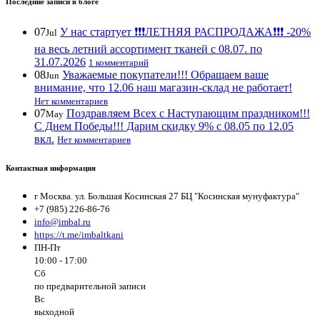
Последние записи в блоге
07
У нас стартует ❗️❗️❗️ЛЕТНЯЯ РАСПРОДАЖА❗️❗️❗️ -20%
Jul
на весь летний ассортимент тканей с 08.07. по
31.07.2026
1 комментарий
08
Уважаемые покупатели!!! Обращаем ваше
Jun
внимание, что 12.06 наш магазин-склад не работает!
Нет комментариев
07
Поздравляем Всех с Наступающим праздником!!!
May
С Днем Победы!!! Дарим скидку 9% с 08.05 по 12.05
вкл.
Нет комментариев
Контактная информация
г Москва. ул. Большая Косинская 27 БЦ "Косинская мунуфактура"
+7 (985) 226-86-76
info@imbal.ru
https://t.me/imbaltkani
ПН-Пт
10:00 - 17:00
Сб
по предварительной записи
Вс
выходной