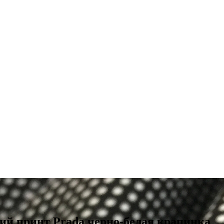
ий принт Prada черно-белая крапинка