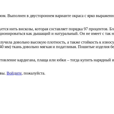
м. Выполнен в двустороннем варианте окраса с ярко выраженно
ется нить вискозы, которая составляет порядка 97 процентов. Б
иционироваться как дышащий и натуральный. Он не имеет с так 
учила довольно высокую плотность, а также стойкость к износу
40 мм) ткань довольно мягкая и податливая. Пошитые изделия бе
отовление кардигана, плаща или юбки – тогда купить нарядный 
ывы.
Войдите
, пожалуйста.