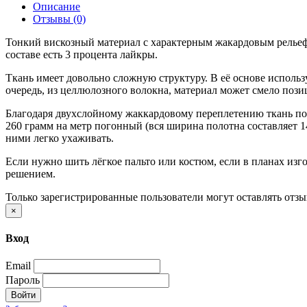
Описание
Отзывы (0)
Тонкий вискозный материал с характерным жакардовым рельефо
составе есть 3 процента лайкры.
Ткань имеет довольно сложную структуру. В её основе использу
очередь, из целлюлозного волокна, материал может смело поз
Благодаря двухслойному жаккардовому переплетению ткань пол
260 грамм на метр погонный (вся ширина полотна составляет 1
ними легко ухаживать.
Если нужно шить лёгкое пальто или костюм, если в планах изг
решением.
Только зарегистрированные пользователи могут оставлять отз
×
Вход
Email
Пароль
Войти