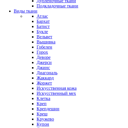
Дубленочные ткани
Подкладочные ткани
Виды ткани
Атлас
Бархат
Батист
Букле
Вельвет
Вышивка
Гобелен
Горох
Деворе
Джерси
Джинс
Диагональ
Жаккард
Жоржет
Искусственная кожа
Искусственный мех
Клетка
Креп
Крепдешин
Креш
Кружево
Купон