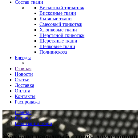
Состав ткани
Вискозный трикотаж
Вискозные ткани
Льняные ткани
Смесовый трикотаж
Хлопковые ткани
Шерстяной трикотаж
Шерстяные ткани
Шелковые ткани
Поливискоза
Бренды
Главная
Новости
Статьи
Доставка
Оплата
Контакты
Распродажа
Главная
Каталог
Реализация ткани
Жаккард нарядный стрейч двухсторонн