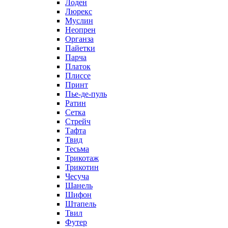
Лоден
Люрекс
Муслин
Неопрен
Органза
Пайетки
Парча
Платок
Плиссе
Принт
Пье-де-пуль
Ратин
Сетка
Стрейч
Тафта
Твид
Тесьма
Трикотаж
Трикотин
Чесуча
Шанель
Шифон
Штапель
Твил
Футер