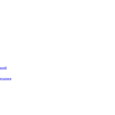
тарий
нтариев