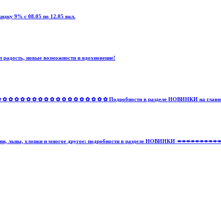
дку 9% с 08.05 по 12.05 вкл.
 радость, новые возможности и вдохновение!
✿ ✿ ✿ ✿ ✿ ✿ ✿ ✿ ✿ ✿ ✿ ✿ ✿ ✿ ✿ ✿ Подробности в разделе НОВИНКИ на главной 
тельные ткани, льны, хлопки и многое другое: подробности в разделе НОВИНКИ ↠↠↠