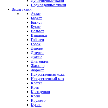
Дубленочные ткани
Подкладочные ткани
Виды ткани
Атлас
Бархат
Батист
Букле
Вельвет
Вышивка
Гобелен
Горох
Деворе
Джерси
Джинс
Диагональ
Жаккард
Жоржет
Искусственная кожа
Искусственный мех
Клетка
Креп
Крепдешин
Креш
Кружево
Купон