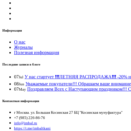
Информация
О нас
Журналы
Полезная информация
Последние записи в блоге
07
У нас стартует ❗️❗️❗️ЛЕТНЯЯ РАСПРОДАЖА❗️❗️❗️ -20% н
Jul
08
Уважаемые покупатели!!! Обращаем ваше внимание, 
Jun
07
Поздравляем Всех с Наступающим праздником!!! С 
May
Контактная информация
г Москва. ул. Большая Косинская 27 БЦ "Косинская мунуфактура"
+7 (985) 226-86-76
info@imbal.ru
https://t.me/imbaltkani