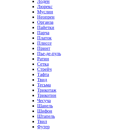
Лоден
Люрекс
Муслин
Неопрен
Органза
Пайетки
Парча
Платок
Плиссе
Принт
Пье-де-пуль
Ратин
Сетка
Стрейч
Тафта
Твид
Тесьма
Трикотаж
Трикотин
Чесуча
Шанель
Шифон
Штапель
Твил
Футер