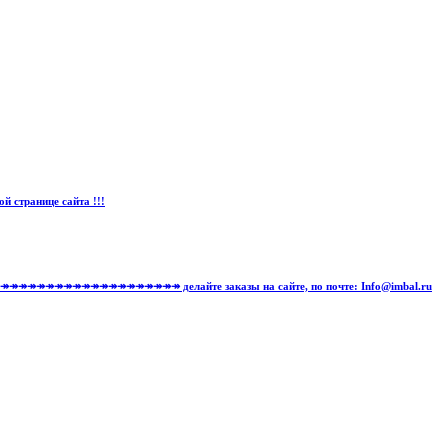
странице сайта !!!
↠↠↠↠↠↠↠↠↠↠↠↠↠↠↠↠↠↠↠↠↠↠↠↠↠↠↠ делайте заказы на сайте, по почте: Info@imbal.ru