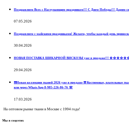
Поздравляем Всех с Наступающим праздником!!! С Днем Победы!!! Дарим ски
07.05.2026
Поздравляем с майскими праздниками! Желаем, чтобы каждый день приносил
30.04.2026
НОВАЯ ПОСТАВКА ШИКАРНОЙ ВИСКОЗЫ уже в продаже!!! ✿ ✿ ✿ ✿ ✿ ✿ ✿ ✿ 
29.04.2026
❗️❗️❗️Новая коллекция тканей 2026 уже в продаже ❗️❗️❗️ Костюмные, пла
или через Whats App 8-985-226-86-76 ☏
17.03.2026
На оптовом рынке ткани в Москве с 1994 года!
Мы в соцсетях