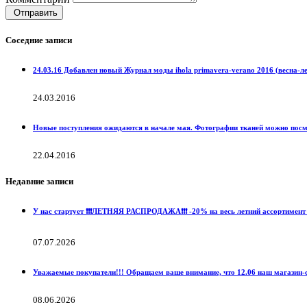
Отправить
Соседние записи
24.03.16 Добавлен новый Журнал моды ihola primavera-verano 2016 (весна-ле
24.03.2016
Новые поступления ожидаются в начале мая. Фотографии тканей можно по
22.04.2016
Недавние записи
У нас стартует ❗️❗️❗️ЛЕТНЯЯ РАСПРОДАЖА❗️❗️❗️ -20% на весь летний ассортимент 
07.07.2026
Уважаемые покупатели!!! Обращаем ваше внимание, что 12.06 наш магазин-с
08.06.2026