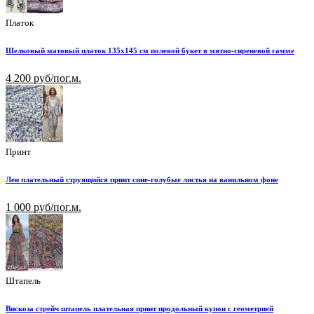
Платок
Шелковый матовый платок 135х145 см полевой букет в мятно-сиреневой гамме
4 200 руб/пог.м.
Принт
Лен плательный струящийся принт сине-голубые листья на ванильном фоне
1 000 руб/пог.м.
Штапель
Вискоза стрейч штапель плательная принт продольный купон с геометрией