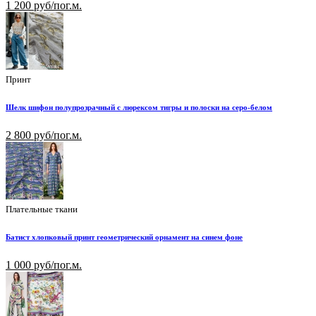
1 200 руб/пог.м.
Принт
Шелк шифон полупрозрачный с люрексом тигры и полоски на серо-белом
2 800 руб/пог.м.
Плательные ткани
Батист хлопковый принт геометрический орнамент на синем фоне
1 000 руб/пог.м.