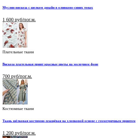
Муслин вискоза с шелком дизайн в оливково-синих тонах
1 600 руб/пог.м.
Плательные ткани
Вискоза плательная принт красные цветы на молочном фоне
700 руб/пог.м.
Костюмные ткани
Ткань шёлковая костюмно-плащёвая на хлопковой основе с геометричным принтом
1 200 руб/пог.м.