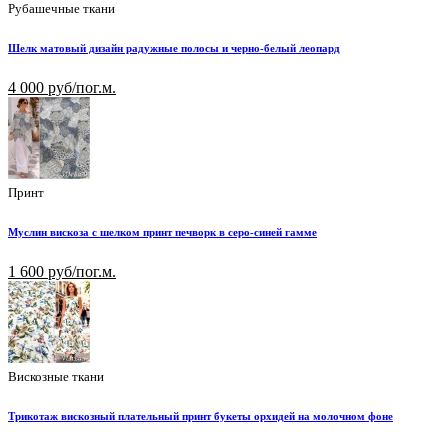
Рубашечные ткани
Шелк матовый дизайн радужные полосы и черно-белый леопард
4 000 руб/пог.м.
Принт
Муслин вискоза с шелком принт печворк в серо-синей гамме
1 600 руб/пог.м.
Вискозные ткани
Трикотаж вискозный плательный принт букеты орхидей на молочном фоне