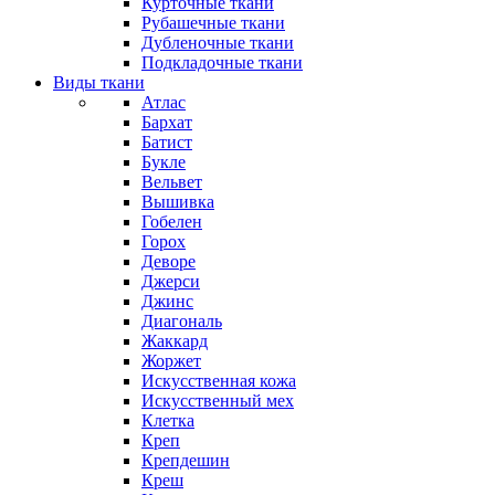
Курточные ткани
Рубашечные ткани
Дубленочные ткани
Подкладочные ткани
Виды ткани
Атлас
Бархат
Батист
Букле
Вельвет
Вышивка
Гобелен
Горох
Деворе
Джерси
Джинс
Диагональ
Жаккард
Жоржет
Искусственная кожа
Искусственный мех
Клетка
Креп
Крепдешин
Креш