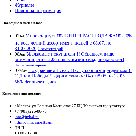
Журналы
Полезная информация
Последние записи в блоге
07
У нас стартует ❗️❗️❗️ЛЕТНЯЯ РАСПРОДАЖА❗️❗️❗️ -20%
Jul
на весь летний ассортимент тканей с 08.07. по
31.07.2026
1 комментарий
08
Уважаемые покупатели!!! Обращаем ваше
Jun
внимание, что 12.06 наш магазин-склад не работает!
Нет комментариев
07
Поздравляем Всех с Наступающим праздником!!!
May
С Днем Победы!!! Дарим скидку 9% с 08.05 по 12.05
вкл.
Нет комментариев
Контактная информация
г Москва. ул. Большая Косинская 27 БЦ "Косинская мунуфактура"
+7 (985) 226-86-76
info@imbal.ru
https://t.me/imbaltkani
ПН-Пт
10:00 - 17:00