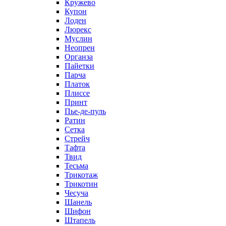
Кружево
Купон
Лоден
Люрекс
Муслин
Неопрен
Органза
Пайетки
Парча
Платок
Плиссе
Принт
Пье-де-пуль
Ратин
Сетка
Стрейч
Тафта
Твид
Тесьма
Трикотаж
Трикотин
Чесуча
Шанель
Шифон
Штапель