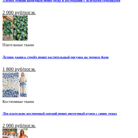
Хлопок тонкий нарядный принт розы и абстракция с золотыми горошками
2 000 руб/пог.м.
Плательные ткани
Летняя джинса стрейч принт растительный рисунок на черном фоне
1 800 руб/пог.м.
Костюмные ткани
Лён плательно-костюмный мягкий принт цветочный купон с синих тонах
2 000 руб/пог.м.