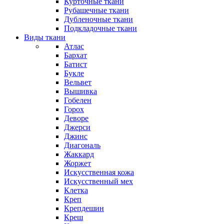
Курточные ткани
Рубашечные ткани
Дубленочные ткани
Подкладочные ткани
Виды ткани
Атлас
Бархат
Батист
Букле
Вельвет
Вышивка
Гобелен
Горох
Деворе
Джерси
Джинс
Диагональ
Жаккард
Жоржет
Искусственная кожа
Искусственный мех
Клетка
Креп
Крепдешин
Креш