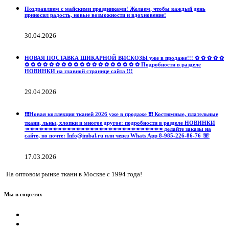
Поздравляем с майскими праздниками! Желаем, чтобы каждый день
приносил радость, новые возможности и вдохновение!
30.04.2026
НОВАЯ ПОСТАВКА ШИКАРНОЙ ВИСКОЗЫ уже в продаже!!! ✿ ✿ ✿ ✿ ✿
✿ ✿ ✿ ✿ ✿ ✿ ✿ ✿ ✿ ✿ ✿ ✿ ✿ ✿ ✿ ✿ ✿ ✿ ✿ Подробности в разделе
НОВИНКИ на главной странице сайта !!!
29.04.2026
❗️❗️❗️Новая коллекция тканей 2026 уже в продаже ❗️❗️❗️ Костюмные, плательные
ткани, льны, хлопки и многое другое: подробности в разделе НОВИНКИ
↠↠↠↠↠↠↠↠↠↠↠↠↠↠↠↠↠↠↠↠↠↠↠↠↠↠↠↠↠↠ делайте заказы на
сайте, по почте: Info@imbal.ru или через Whats App 8-985-226-86-76 ☏
17.03.2026
На оптовом рынке ткани в Москве с 1994 года!
Мы в соцсетях