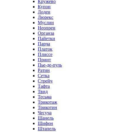
Кружево
Купон
Лоден
Люрекс
Муслин
Неопрен
Органза
Пайетки
Парча
Платок
Плиссе
Принт
Пье-де-пуль
Ратин
Сетка
Стрейч
Тафта
Твид
Тесьма
Трикотаж
Трикотин
Чесуча
Шанель
Шифон
Штапель